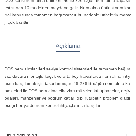
DDS serisi nem alma üniteleri 46 ile 226 L/gün nem alma kapasit
esi sunan 10 modelden meydana gelir. Nem alma ünitesi nem kon
trol konusunda tamamen bağımsızdır bu nedenle ünitelerin monta
jı çok basittir.
Açıklama
DDS nem alıcılar ileri seviye kontrol sistemleri ile tamamen bağım
sız, duvara montajlı, küçük ve orta boy havuzlarda nem alma ihtiy
acını karşılamak için tasarlanmıştır. 46-226 litre/gün nem alma ka
pasiteleri ile DDS nem alma cihazları müzeler, kütüphaneler, arşiv
odaları, mahzenler ve bodrum katları gibi rutubetin problem olabil
eceği her yerde nem kontrol ihtiyaçlarınızı karşılar.
Ürün Yorumları