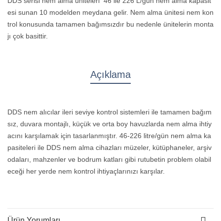
DDS serisi nem alma üniteleri 46 ile 226 L/gün nem alma kapasit
esi sunan 10 modelden meydana gelir. Nem alma ünitesi nem kon
trol konusunda tamamen bağımsızdır bu nedenle ünitelerin monta
jı çok basittir.
Açıklama
DDS nem alıcılar ileri seviye kontrol sistemleri ile tamamen bağım
sız, duvara montajlı, küçük ve orta boy havuzlarda nem alma ihtiy
acını karşılamak için tasarlanmıştır. 46-226 litre/gün nem alma ka
pasiteleri ile DDS nem alma cihazları müzeler, kütüphaneler, arşiv
odaları, mahzenler ve bodrum katları gibi rutubetin problem olabil
eceği her yerde nem kontrol ihtiyaçlarınızı karşılar.
Ürün Yorumları