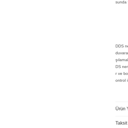
sunda 
DDS nem
ATÖRLER
duvara
şılamak
DS nem
r ve b
ontrol 
Ürün 
Taksit