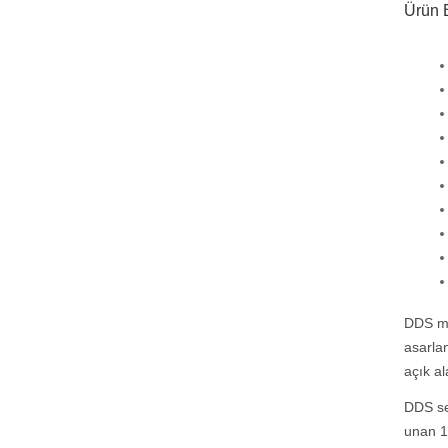
Ürün B
DDS mo
asarlan
açık al
DDS se
unan 1