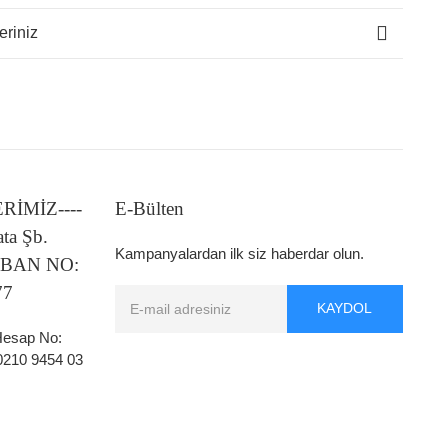
eriniz
LERİMİZ----
E-Bülten
ata Şb.
Kampanyalardan ilk siz haberdar olun.
 IBAN NO:
77
KAYDOL
 Hesap No:
0210 9454 03