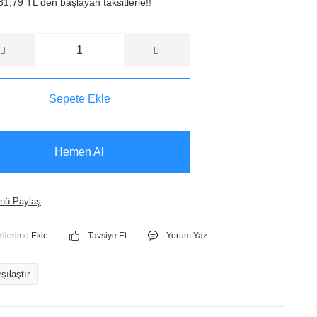
81,79 TL den başlayan taksitlerle!!
Sepete Ekle
Hemen Al
nü Paylaş
Tavsiye Et
Yorum Yaz
şılaştır