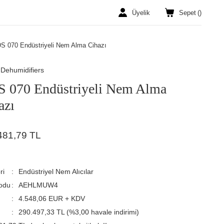
Üyelik
Sepet
(
)
S 070 Endüstriyeli Nem Alma Cihazı
Dehumidifiers
 070 Endüstriyeli Nem Alma
azı
481,79 TL
ri
Endüstriyel Nem Alıcılar
odu
AEHLMUW4
4.548,06 EUR + KDV
290.497,33 TL (%3,00 havale indirimi)