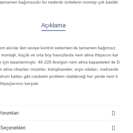
tamamen bağımsızdır bu nedenle ünitelerin montajı çok basittir.
Açıklama
 alıcılar ileri seviye kontrol sistemleri ile tamamen bağımsız,
 montajlı, küçük ve orta boy havuzlarda nem alma ihtiyacını kar
 için tasarlanmıştır. 46-226 litre/gün nem alma kapasiteleri ile D
 alma cihazları müzeler, kütüphaneler, arşiv odaları, mahzenle
odrum katları gibi rutubetin problem olabileceği her yerde nem k
ihtiyaçlarınızı karşılar.
Yorumları
 Seçenekleri