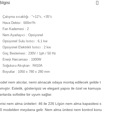
ilgisi
Çalışma sıcaklığı : "+12°c, +35°c
Hava Debisi : 600m³/h
Fan Kademesi : 2
Nem Ayarlayıcı : Opsiyonel
Opsiyonel Sulu Isıtıcı : 6,1 kw
Opsiyonel Elektrikli Isıtıcı : 2 kw
Güç Beslemesi : 230V / 1ph / 50 Hz
Enerji Harcaması : 1000W
Soğutucu Akışkan : R410A
Boyutlar : 1050 x 780 x 280 mm
del nem alıcılar, nemi alınacak odaya montaj edilecek şeilde t
mıştır. Estetik, gösterişsiz ve elegant yapısı ile özel ve kamuya
anlarda sofistike bir uyum sağlar.
risi nem alma üniteleri 46 ile 226 L/gün nem alma kapasitesi s
0 modelden meydana gelir. Nem alma ünitesi nem kontrol konu