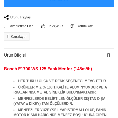
Ürünü Paylaş
Tavsiye Et
Yorum Yaz
Karşılaştır
Ürün Bilgisi
Bosch F1700 WS 125 Fanlı Menfez (145m³/h)
HER TÜRLÜ ÖLÇÜ VE RENK SEÇENEĞİ MEVCUTTUR
ÜRÜNLERİMİZ % 100 1.KALİTE ALÜMİNYUMDUR VE A
RKALARINDA METAL SİNEKLİK BULUNMAKTADIR.
MENFEZLERDE BELİRTİLEN ÖLÇÜLER DIŞTAN DIŞA
(YATAY x DİKEY) TAM ÖLÇÜLERDİR.
MENFEZLER YÜZEYSEL YAPIŞTIRMALI OLUP, FANIN
MOTOR KISMI HARİCİNDE MENFEZ BOŞLUĞUNA GİREN