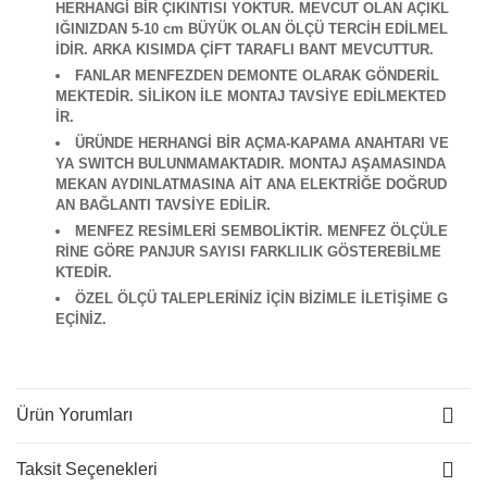
HERHANGİ BİR ÇIKINTISI YOKTUR. MEVCUT OLAN AÇIKL
IĞINIZDAN 5-10 cm BÜYÜK OLAN ÖLÇÜ TERCİH EDİLMEL
İDİR. ARKA KISIMDA ÇİFT TARAFLI BANT MEVCUTTUR.
FANLAR MENFEZDEN DEMONTE OLARAK GÖNDERİL
MEKTEDİR. SİLİKON İLE MONTAJ TAVSİYE EDİLMEKTED
İR.
ÜRÜNDE HERHANGİ BİR AÇMA-KAPAMA ANAHTARI VE
YA SWITCH BULUNMAMAKTADIR. MONTAJ AŞAMASINDA
MEKAN AYDINLATMASINA AİT ANA ELEKTRİĞE DOĞRUD
AN BAĞLANTI TAVSİYE EDİLİR.
M
ENFEZ RESİMLERİ SEMBOLİKTİR. MENFEZ ÖLÇÜLE
RİNE GÖRE PANJUR SAYISI FARKLILIK GÖSTEREBİLME
KTEDİR.
ÖZEL ÖLÇÜ TALEPLERİNİZ İÇİN BİZİMLE İLETİŞİME G
EÇİNİZ.
Ürün Yorumları
Taksit Seçenekleri