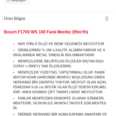
Karşılaştır
Ürün Bilgisi
Bosch F1700 WS 100 Fanlı Menfez (95m³/h)
HER TÜRLÜ ÖLÇÜ VE RENK SEÇENEĞİ MEVCUTTUR
ÜRÜNLERİMİZ % 100 1.KALİTE ALÜMİNYUMDUR VE A
RKALARINDA METAL SİNEKLİK BULUNMAKTADIR.
MENFEZLERDE BELİRTİLEN ÖLÇÜLER DIŞTAN DIŞA
(YATAY x DİKEY) TAM ÖLÇÜLERDİR.
MENFEZLER YÜZEYSEL YAPIŞTIRMALI OLUP, FANIN
MOTOR KISMI HARİCİNDE MENFEZ BOŞLUĞUNA GİREN
HERHANGİ BİR ÇIKINTISI YOKTUR. MEVCUT OLAN AÇIKL
IĞINIZDAN 5-10 cm BÜYÜK OLAN ÖLÇÜ TERCİH EDİLMEL
İDİR. ARKA KISIMDA ÇİFT TARAFLI BANT MEVCUTTUR.
FANLAR MENFEZDEN DEMONTE OLARAK GÖNDERİL
MEKTEDİR. SİLİKON İLE MONTAJ TAVSİYE EDİLMEKTED
İR.
ÜRÜNDE HERHANGİ BİR AÇMA-KAPAMA ANAHTARI VE