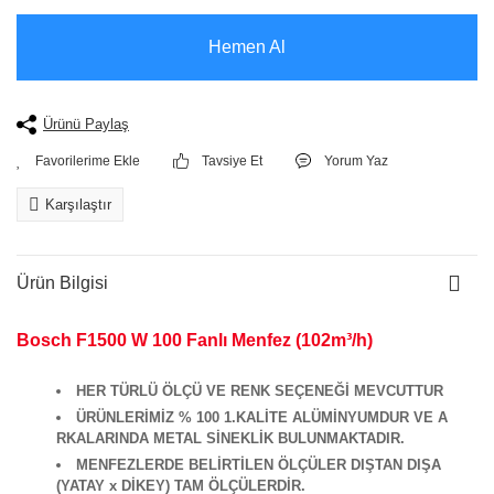
Hemen Al
Ürünü Paylaş
Tavsiye Et
Yorum Yaz
Karşılaştır
Ürün Bilgisi
Bosch F1500 W 100 Fanlı Menfez (102m³/h)
HER TÜRLÜ ÖLÇÜ VE RENK SEÇENEĞİ MEVCUTTUR
ÜRÜNLERİMİZ % 100 1.KALİTE ALÜMİNYUMDUR VE A
RKALARINDA METAL SİNEKLİK BULUNMAKTADIR.
MENFEZLERDE BELİRTİLEN ÖLÇÜLER DIŞTAN DIŞA
(YATAY x DİKEY) TAM ÖLÇÜLERDİR.