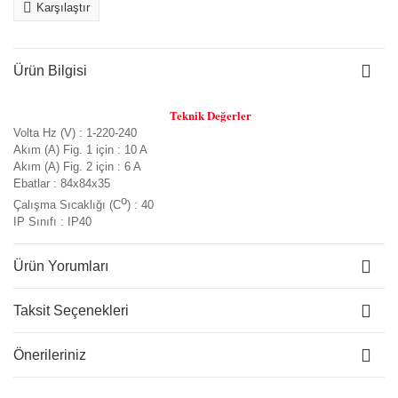
Karşılaştır
Ürün Bilgisi
Teknik Değerler
Volta Hz (V) : 1-220-240
Akım (A) Fig. 1 için : 10 A
Akım (A) Fig. 2 için : 6 A
Ebatlar : 84x84x35
o
Çalışma Sıcaklığı (C
) : 40
IP Sınıfı : IP40
Ürün Yorumları
Taksit Seçenekleri
Önerileriniz