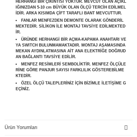
HERHANGİ BİR ÇIKINTISI YOKTUR. MEVCUT OLAN AÇIKL
IĞINIZDAN 5-10 cm BÜYÜK OLAN ÖLÇÜ TERCİH EDİLMEL
İDİR. ARKA KISIMDA ÇİFT TARAFLI BANT MEVCUTTUR.
FANLAR MENFEZDEN DEMONTE OLARAK GÖNDERİL
MEKTEDİR. SİLİKON İLE MONTAJ TAVSİYE EDİLMEKTED
İR.
ÜRÜNDE HERHANGİ BİR AÇMA-KAPAMA ANAHTARI VE
YA SWITCH BULUNMAMAKTADIR. MONTAJ AŞAMASINDA
MEKAN AYDINLATMASINA AİT ANA ELEKTRİĞE DOĞRUD
AN BAĞLANTI TAVSİYE EDİLİR.
M
ENFEZ RESİMLERİ SEMBOLİKTİR. MENFEZ ÖLÇÜLE
RİNE GÖRE PANJUR SAYISI FARKLILIK GÖSTEREBİLME
KTEDİR.
ÖZEL ÖLÇÜ TALEPLERİNİZ İÇİN BİZİMLE İLETİŞİME G
EÇİNİZ.
Ürün Yorumları