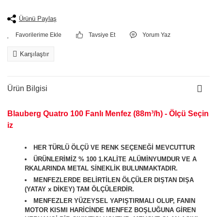
Ürünü Paylaş
Tavsiye Et
Yorum Yaz
Karşılaştır
Ürün Bilgisi
Blauberg Quatro 100 Fanlı Menfez (88m³/h) - Ölçü Seçin
iz
HER TÜRLÜ ÖLÇÜ VE RENK SEÇENEĞİ MEVCUTTUR
ÜRÜNLERİMİZ % 100 1.KALİTE ALÜMİNYUMDUR VE A
RKALARINDA METAL SİNEKLİK BULUNMAKTADIR.
MENFEZLERDE BELİRTİLEN ÖLÇÜLER DIŞTAN DIŞA
(YATAY x DİKEY) TAM ÖLÇÜLERDİR.
MENFEZLER YÜZEYSEL YAPIŞTIRMALI OLUP, FANIN
MOTOR KISMI HARİCİNDE MENFEZ BOŞLUĞUNA GİREN