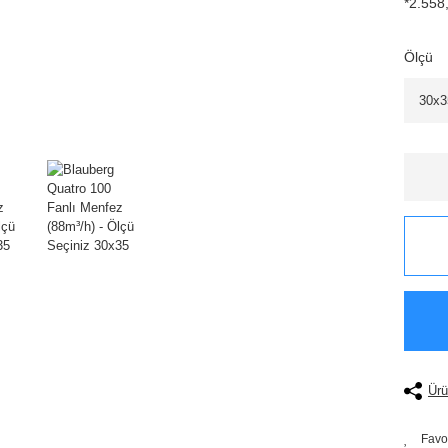
*2.558,
Ölçü
Ürü