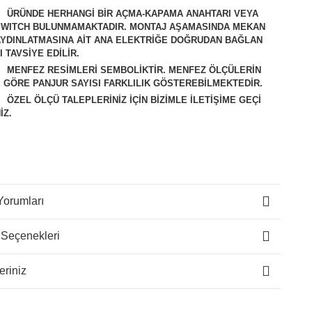
ÜRÜNDE HERHANGİ BİR AÇMA-KAPAMA ANAHTARI VEYA
SWITCH BULUNMAMAKTADIR. MONTAJ AŞAMASINDA MEKAN
AYDINLATMASINA AİT ANA ELEKTRİĞE DOĞRUDAN BAĞLAN
I TAVSİYE EDİLİR.
M
ENFEZ RESİMLERİ SEMBOLİKTİR. MENFEZ ÖLÇÜLERİN
 GÖRE PANJUR SAYISI FARKLILIK GÖSTEREBİLMEKTEDİR.
ÖZEL ÖLÇÜ TALEPLERİNİZ İÇİN BİZİMLE İLETİŞİME GEÇİ
İZ.
Yorumları
 Seçenekleri
eriniz