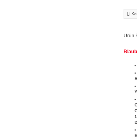
Kar
Ürün B
Blaub
A
Y
O
G
1
D
E