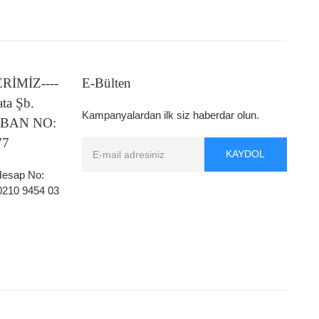
LERİMİZ----
E-Bülten
ata Şb.
Kampanyalardan ilk siz haberdar olun.
 IBAN NO:
77
KAYDOL
 Hesap No:
0210 9454 03