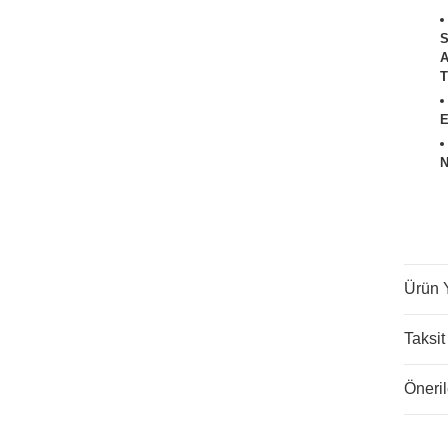
T
E
N
ATÖRLER
Ürün 
Taksit
Öneril