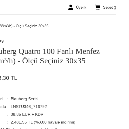
Üyelik
Sepet
(
)
88m³/h) - Ölçü Seçiniz 30x35
rg
uberg Quatro 100 Fanlı Menfez
m³/h) - Ölçü Seçiniz 30x35
8,30 TL
ri
Blauberg Serisi
odu
LNSTU346_716792
38,85 EUR + KDV
2.481,55 TL (%3,00 havale indirimi)