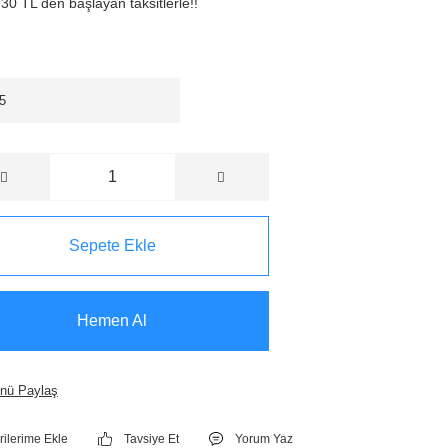
30 TL den başlayan taksitlerle!!
Sepete Ekle
Hemen Al
nü Paylaş
Tavsiye Et
Yorum Yaz