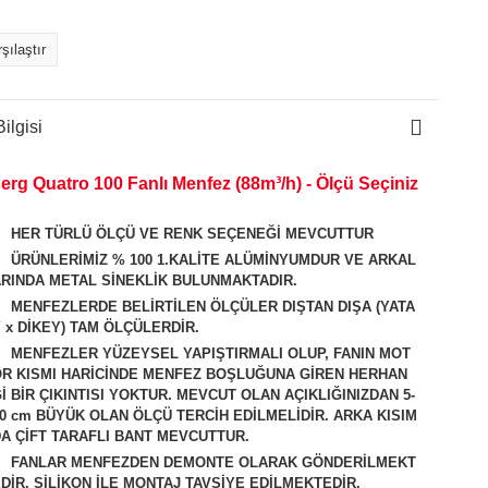
şılaştır
ilgisi
erg Quatro 100 Fanlı Menfez (88m³/h) - Ölçü Seçiniz
HER TÜRLÜ ÖLÇÜ VE RENK SEÇENEĞİ MEVCUTTUR
ÜRÜNLERİMİZ % 100 1.KALİTE ALÜMİNYUMDUR VE ARKAL
RINDA METAL SİNEKLİK BULUNMAKTADIR.
MENFEZLERDE BELİRTİLEN ÖLÇÜLER DIŞTAN DIŞA (YATA
 x DİKEY) TAM ÖLÇÜLERDİR.
MENFEZLER YÜZEYSEL YAPIŞTIRMALI OLUP, FANIN MOT
R KISMI HARİCİNDE MENFEZ BOŞLUĞUNA GİREN HERHAN
İ BİR ÇIKINTISI YOKTUR. MEVCUT OLAN AÇIKLIĞINIZDAN 5-
0 cm BÜYÜK OLAN ÖLÇÜ TERCİH EDİLMELİDİR. ARKA KISIM
A ÇİFT TARAFLI BANT MEVCUTTUR.
FANLAR MENFEZDEN DEMONTE OLARAK GÖNDERİLMEKT
DİR. SİLİKON İLE MONTAJ TAVSİYE EDİLMEKTEDİR.