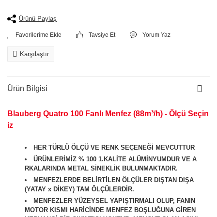
Ürünü Paylaş
Tavsiye Et
Yorum Yaz
Karşılaştır
Ürün Bilgisi
Blauberg Quatro 100 Fanlı Menfez (88m³/h) - Ölçü Seçin
iz
HER TÜRLÜ ÖLÇÜ VE RENK SEÇENEĞİ MEVCUTTUR
ÜRÜNLERİMİZ % 100 1.KALİTE ALÜMİNYUMDUR VE A
RKALARINDA METAL SİNEKLİK BULUNMAKTADIR.
MENFEZLERDE BELİRTİLEN ÖLÇÜLER DIŞTAN DIŞA
(YATAY x DİKEY) TAM ÖLÇÜLERDİR.
MENFEZLER YÜZEYSEL YAPIŞTIRMALI OLUP, FANIN
MOTOR KISMI HARİCİNDE MENFEZ BOŞLUĞUNA GİREN