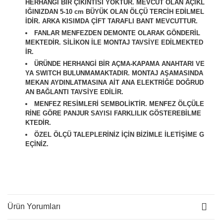
HERHANGİ BİR ÇIKINTISI YOKTUR. MEVCUT OLAN AÇIKL
IĞINIZDAN 5-10 cm BÜYÜK OLAN ÖLÇÜ TERCİH EDİLMEL
İDİR. ARKA KISIMDA ÇİFT TARAFLI BANT MEVCUTTUR.
FANLAR MENFEZDEN DEMONTE OLARAK GÖNDERİL
MEKTEDİR. SİLİKON İLE MONTAJ TAVSİYE EDİLMEKTED
İR.
ÜRÜNDE HERHANGİ BİR AÇMA-KAPAMA ANAHTARI VE
YA SWITCH BULUNMAMAKTADIR. MONTAJ AŞAMASINDA
MEKAN AYDINLATMASINA AİT ANA ELEKTRİĞE DOĞRUD
AN BAĞLANTI TAVSİYE EDİLİR.
M
ENFEZ RESİMLERİ SEMBOLİKTİR. MENFEZ ÖLÇÜLE
RİNE GÖRE PANJUR SAYISI FARKLILIK GÖSTEREBİLME
KTEDİR.
ÖZEL ÖLÇÜ TALEPLERİNİZ İÇİN BİZİMLE İLETİŞİME G
EÇİNİZ.
Ürün Yorumları