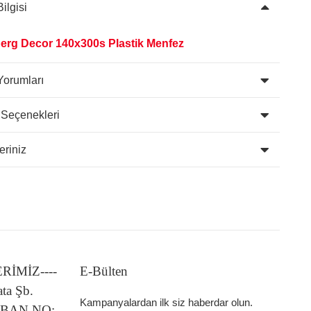
ilgisi
erg Decor 140x300s Plastik Menfez
Yorumları
 Seçenekleri
eriniz
LERİMİZ----
E-Bülten
ata Şb.
Kampanyalardan ilk siz haberdar olun.
 IBAN NO: