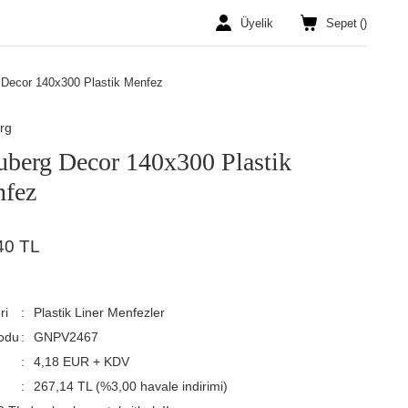
Üyelik
Sepet
(
)
 Decor 140x300 Plastik Menfez
rg
uberg Decor 140x300 Plastik
fez
40 TL
ri
Plastik Liner Menfezler
odu
GNPV2467
4,18 EUR + KDV
267,14 TL (%3,00 havale indirimi)