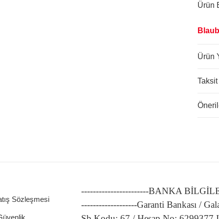
Ürün B
Blaub
Ürün 
Taksit
Öneril
-----------------------BANKA BİLGİ
atış Sözleşmesi
-------------------Garanti Bankası / Gal
 Güvenlik
Şb.Kodu: 67 / Hesap No: 6299377