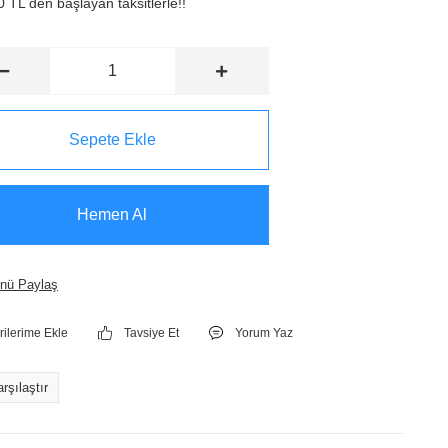
 TL den başlayan taksitlerle!!
Sepete Ekle
Hemen Al
nü Paylaş
Tavsiye Et
Yorum Yaz
rşılaştır