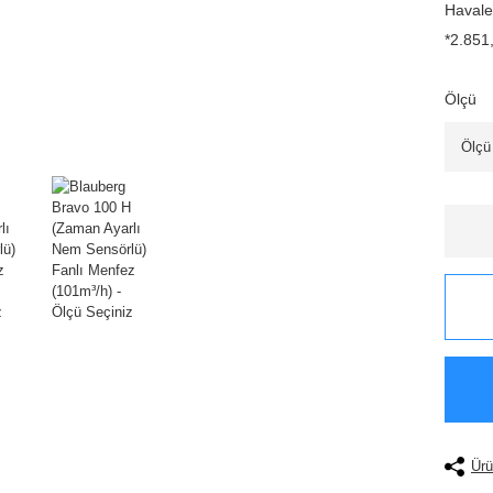
Havale
*2.851,
Ölçü
Ürü