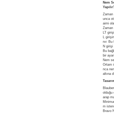
Nem Se
Yapılır
Zaman a
unca ot
aimi ol
Zaman a
LT giri
L giriş
nır. Bu
N girişi
Bu bağl
bir ayar
Nem sen
Ortam i
nca nem
altına 
Tasarı
Blauber
olduğu 
arap ma
Minimum
m isten
Bravo N