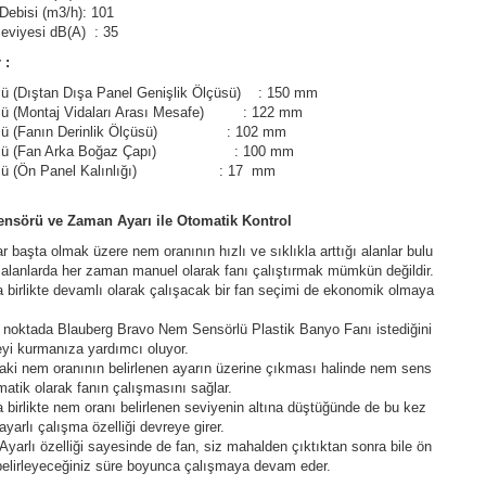
Debisi (m3/h): 101
eviyesi dB(A) : 35
 :
sü (Dıştan Dışa Panel Genişlik Ölçüsü) : 150 mm
sü (Montaj Vidaları Arası Mesafe) : 122 mm
üsü (Fanın Derinlik Ölçüsü) : 102 mm
üsü (Fan Arka Boğaz Çapı) : 100 mm
üsü (Ön Panel Kalınlığı) : 17 mm
nsörü ve Zaman Ayarı ile Otomatik Kontrol
r başta olmak üzere nem oranının hızlı ve sıklıkla arttığı alanlar bulu
 alanlarda her zaman manuel olarak fanı çalıştırmak mümkün değildir.
 birlikte devamlı olarak çalışacak bir fan seçimi de ekonomik olmaya
noktada Blauberg Bravo Nem Sensörlü Plastik Banyo Fanı istediğini
yi kurmanıza yardımcı oluyor.
ki nem oranının belirlenen ayarın üzerine çıkması halinde nem sens
matik olarak fanın çalışmasını sağlar.
 birlikte nem oranı belirlenen seviyenin altına düştüğünde de bu kez
yarlı çalışma özelliği devreye girer.
yarlı özelliği sayesinde de fan, siz mahalden çıktıktan sonra bile ön
elirleyeceğiniz süre boyunca çalışmaya devam eder.