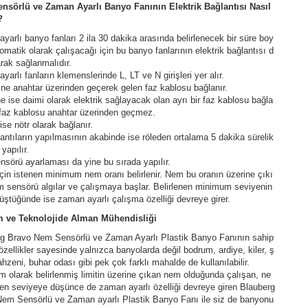
nsörlü ve Zaman Ayarlı Banyo Fanının Elektrik Bağlantısı Nasıl
?
yarlı banyo fanları 2 ila 30 dakika arasında belirlenecek bir süre boy
omatik olarak çalışacağı için bu banyo fanlarının elektrik bağlantısı d
arak sağlanmalıdır.
yarlı fanların klemenslerinde L, LT ve N girişleri yer alır.
şine anahtar üzerinden geçerek gelen faz kablosu bağlanır.
ine ise daimi olarak elektrik sağlayacak olan ayrı bir faz kablosu bağla
 faz kablosu anahtar üzerinden geçmez.
 ise nötr olarak bağlanır.
antıların yapılmasının akabinde ise röleden ortalama 5 dakika sürelik
 yapılır.
sörü ayarlaması da yine bu sırada yapılır.
çin istenen minimum nem oranı belirlenir. Nem bu oranın üzerine çıkı
 sensörü algılar ve çalışmaya başlar. Belirlenen minimum seviyenin
düştüğünde ise zaman ayarlı çalışma özelliği devreye girer.
m ve Teknolojide Alman Mühendisliği
g Bravo Nem Sensörlü ve Zaman Ayarlı Plastik Banyo Fanının sahip
özellikler sayesinde yalnızca banyolarda değil bodrum, ardiye, kiler, ş
hzeni, buhar odası gibi pek çok farklı mahalde de kullanılabilir.
 olarak belirlenmiş limitin üzerine çıkan nem olduğunda çalışan, ne
en seviyeye düşünce de zaman ayarlı özelliği devreye giren Blauberg
em Sensörlü ve Zaman ayarlı Plastik Banyo Fanı ile siz de banyonu