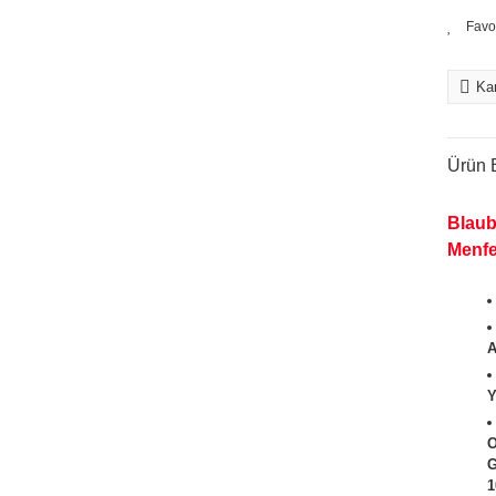
Kar
Ürün B
Blaub
Menfe
A
Y
O
G
1