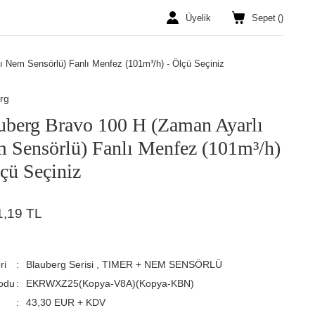
Üyelik
Sepet
(
)
ı Nem Sensörlü) Fanlı Menfez (101m³/h) - Ölçü Seçiniz
rg
uberg Bravo 100 H (Zaman Ayarlı
 Sensörlü) Fanlı Menfez (101m³/h)
lçü Seçiniz
1,19 TL
ri
Blauberg Serisi
,
TIMER + NEM SENSÖRLÜ
odu
EKRWXZ25(Kopya-V8A)(Kopya-KBN)
43,30 EUR + KDV