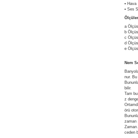
• Hava 
• Ses S
Ölçüler
a Ölçü
b Ölçü
c Ölç
d Ölç
e Ölç
Nem Se
Banyola
nur. Bu
Bununla
bilir.
Tam bu 
z denge
Ortamda
örü oto
Bununla
zaman a
Zaman A
ceden b