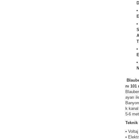
D
E
T
ATÖRLER
E
N
Blaube
nı 101
Blauber
ayarı i
Banyonu
k kanal
5-6 met
Teknik 
• Volta
• Elekt