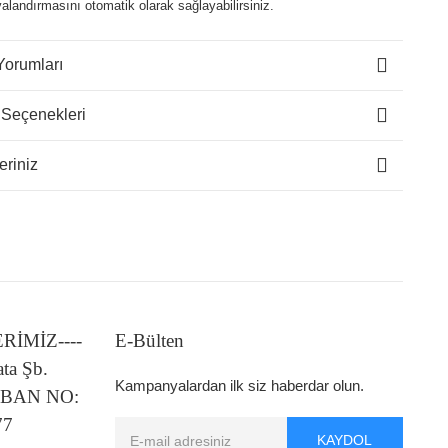
alandırmasını otomatik olarak sağlayabilirsiniz.
Yorumları
 Seçenekleri
eriniz
LERİMİZ----
E-Bülten
ata Şb.
Kampanyalardan ilk siz haberdar olun.
 IBAN NO:
77
KAYDOL