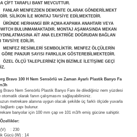
A ÇİFT TARAFLI BANT MEVCUTTUR.
FANLAR MENFEZDEN DEMONTE OLARAK GÖNDERİLMEKT
DİR. SİLİKON İLE MONTAJ TAVSİYE EDİLMEKTEDİR.
ÜRÜNDE HERHANGİ BİR AÇMA-KAPAMA ANAHTARI VEYA
SWITCH BULUNMAMAKTADIR. MONTAJ AŞAMASINDA MEKAN
AYDINLATMASINA AİT ANA ELEKTRİĞE DOĞRUDAN BAĞLAN
I TAVSİYE EDİLİR.
M
ENFEZ RESİMLERİ SEMBOLİKTİR. MENFEZ ÖLÇÜLERİN
 GÖRE PANJUR SAYISI FARKLILIK GÖSTEREBİLMEKTEDİR.
ÖZEL ÖLÇÜ TALEPLERİNİZ İÇİN BİZİMLE İLETİŞİME GEÇİ
İZ.
rg Bravo 100 H Nem Sensörlü ve Zaman Ayarlı Plastik Banyo Fa
 m3h
g Bravo Nem Sensörlü Plastik Banyo Fanı ile dilediğiniz nem yüzdesi
le otomatik olarak fanın çalışmasını sağlayabilirsiniz.
zun metrekare alanına uygun olacak şekilde üç farklı ölçüde yuvarla
 bağlantı çapı bulunur.
rekare banyolar için 100 mm çap ve 101 m3/h emiş gücüne sahiptir.
Özellikler:
j (V) : 230
rik Gücü (W) : 14