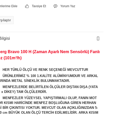
Tavsiye Et
Yorum Yaz
şılaştır
ilgisi
erg Bravo 100 H (Zaman Ayarlı Nem Sensörlü) Fanlı
z (101m³/h)
HER TÜRLÜ ÖLÇÜ VE RENK SEÇENEĞİ MEVCUTTUR
ÜRÜNLERİMİZ % 100 1.KALİTE ALÜMİNYUMDUR VE ARKAL
RINDA METAL SİNEKLİK BULUNMAKTADIR.
MENFEZLERDE BELİRTİLEN ÖLÇÜLER DIŞTAN DIŞA (YATA
 x DİKEY) TAM ÖLÇÜLERDİR.
MENFEZLER YÜZEYSEL YAPIŞTIRMALI OLUP, FANIN MOT
R KISMI HARİCİNDE MENFEZ BOŞLUĞUNA GİREN HERHAN
İ BİR ÇIKINTISI YOKTUR. MEVCUT OLAN AÇIKLIĞINIZDAN 5-
0 cm BÜYÜK OLAN ÖLÇÜ TERCİH EDİLMELİDİR. ARKA KISIM