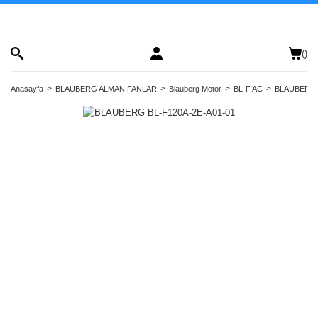
(
)
Anasayfa
BLAUBERG ALMAN FANLAR
Blauberg Motor
BL-F AC
BLAUBERG 