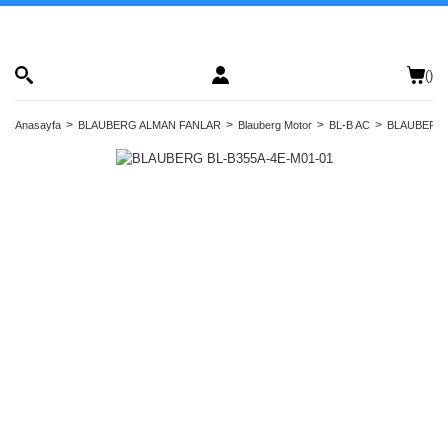
(
)
Anasayfa
BLAUBERG ALMAN FANLAR
Blauberg Motor
BL-B AC
BLAUBERG 