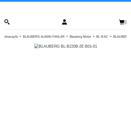
(
)
Anasayfa
BLAUBERG ALMAN FANLAR
Blauberg Motor
BL-B AC
BLAUBERG 