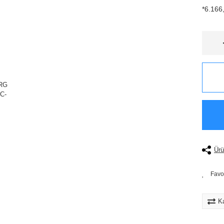
*6.166,
Ürü
Ka