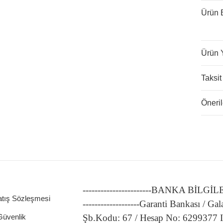
Ürün B
Ürün 
Taksit
Öneril
-----------------------BANKA BİLGİ
atış Sözleşmesi
-------------------Garanti Bankası / Gal
 Güvenlik
Şb.Kodu: 67 / Hesap No: 6299377