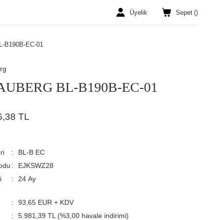
Üyelik
Sepet
(
)
-B190B-EC-01
rg
AUBERG BL-B190B-EC-01
6,38 TL
ri
BL-B EC
odu
EJKSWZ28
i
24 Ay
93,65 EUR + KDV
5.981,39 TL (%3,00 havale indirimi)