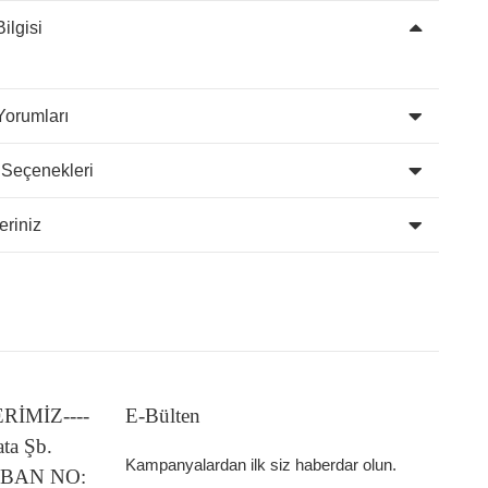
ilgisi
Yorumları
 Seçenekleri
eriniz
LERİMİZ----
E-Bülten
ata Şb.
Kampanyalardan ilk siz haberdar olun.
 IBAN NO: