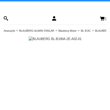
(
)
Anasayfa
BLAUBERG ALMAN FANLAR
Blauberg Motor
BL-B AC
BLAUBERG 