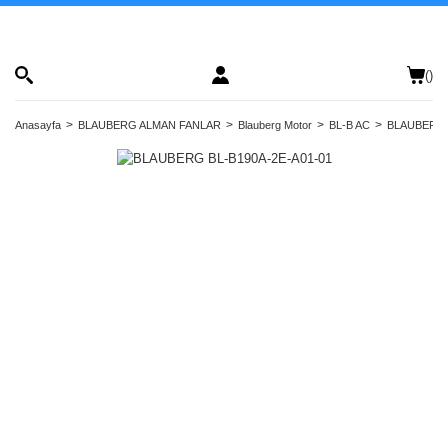
(
)
Anasayfa
BLAUBERG ALMAN FANLAR
Blauberg Motor
BL-B AC
BLAUBERG 