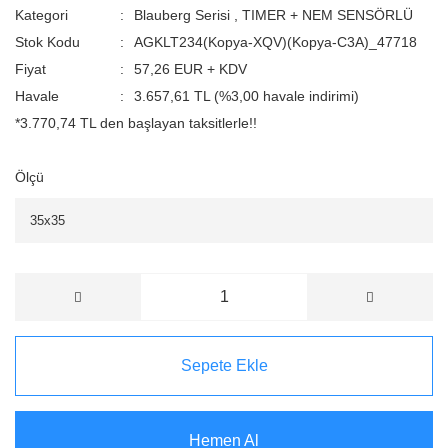
Kategori
Blauberg Serisi
,
TIMER + NEM SENSÖRLÜ
Stok Kodu
AGKLT234(Kopya-XQV)(Kopya-C3A)_47718
Fiyat
57,26 EUR + KDV
Havale
3.657,61 TL (%3,00 havale indirimi)
*3.770,74 TL den başlayan taksitlerle!!
Ölçü
Sepete Ekle
Hemen Al