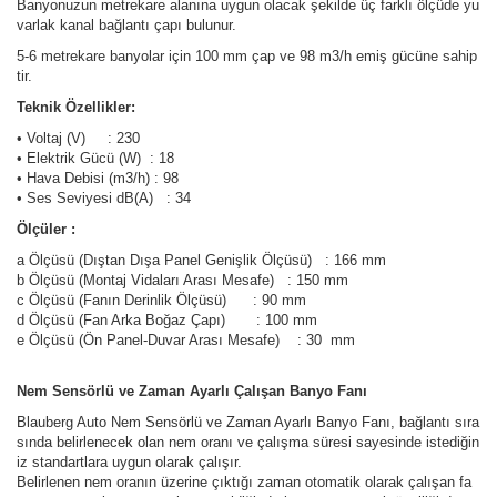
Banyonuzun metrekare alanına uygun olacak şekilde üç farklı ölçüde yu
varlak kanal bağlantı çapı bulunur.
5-6 metrekare banyolar için 100 mm çap ve 98 m3/h emiş gücüne sahip
tir.
Teknik Özellikler:
• Voltaj (V) : 230
• Elektrik Gücü (W) : 18
• Hava Debisi (m3/h) : 98
• Ses Seviyesi dB(A) : 34
Ölçüler :
a Ölçüsü (Dıştan Dışa Panel Genişlik Ölçüsü) : 166 mm
b Ölçüsü (Montaj Vidaları Arası Mesafe) : 150 mm
c Ölçüsü (Fanın Derinlik Ölçüsü) : 90 mm
d Ölçüsü (Fan Arka Boğaz Çapı) : 100 mm
e Ölçüsü (Ön Panel-Duvar Arası Mesafe) : 30 mm
Nem Sensörlü ve Zaman Ayarlı Çalışan Banyo Fanı
Blauberg Auto Nem Sensörlü ve Zaman Ayarlı Banyo Fanı, bağlantı sıra
sında belirlenecek olan nem oranı ve çalışma süresi sayesinde istediğin
iz standartlara uygun olarak çalışır.
Belirlenen nem oranın üzerine çıktığı zaman otomatik olarak çalışan fa