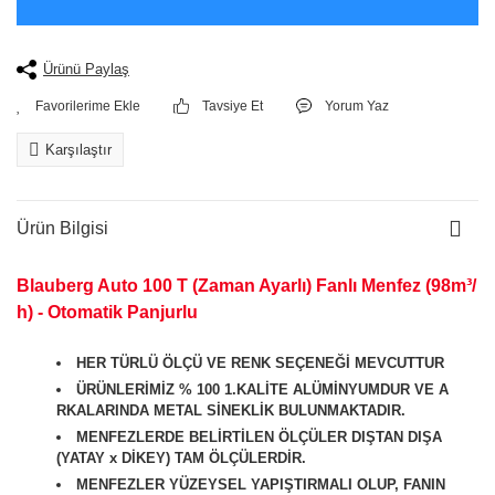
Ürünü Paylaş
Tavsiye Et
Yorum Yaz
Karşılaştır
Ürün Bilgisi
Blauberg Auto 100 T (Zaman Ayarlı) Fanlı Menfez (98m³/
h) - Otomatik Panjurlu
HER TÜRLÜ ÖLÇÜ VE RENK SEÇENEĞİ MEVCUTTUR
ÜRÜNLERİMİZ % 100 1.KALİTE ALÜMİNYUMDUR VE A
RKALARINDA METAL SİNEKLİK BULUNMAKTADIR.
MENFEZLERDE BELİRTİLEN ÖLÇÜLER DIŞTAN DIŞA
(YATAY x DİKEY) TAM ÖLÇÜLERDİR.
MENFEZLER YÜZEYSEL YAPIŞTIRMALI OLUP, FANIN