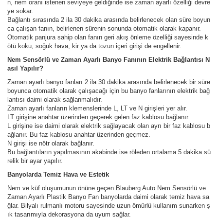
n, nem oranı istenen seviyeye geldiğinde ise zaman ayarlı özelliği devre
ye sokar.
Bağlantı sırasında 2 ila 30 dakika arasında belirlenecek olan süre boyun
ca çalışan fanın, belirlenen sürenin sonunda otomatik olarak kapanır.
Otomatik panjura sahip olan fanın geri akış önleme özelliği sayesinde k
ötü koku, soğuk hava, kir ya da tozun içeri girişi de engellenir.
Nem Sensörlü ve Zaman Ayarlı Banyo Fanının Elektrik Bağlantısı N
asıl Yapılır?
Zaman ayarlı banyo fanları 2 ila 30 dakika arasında belirlenecek bir süre
boyunca otomatik olarak çalışacağı için bu banyo fanlarının elektrik bağ
lantısı daimi olarak sağlanmalıdır.
Zaman ayarlı fanların klemenslerinde L, LT ve N girişleri yer alır.
LT girişine anahtar üzerinden geçerek gelen faz kablosu bağlanır.
L girişine ise daimi olarak elektrik sağlayacak olan ayrı bir faz kablosu b
ağlanır. Bu faz kablosu anahtar üzerinden geçmez.
N girişi ise nötr olarak bağlanır.
Bu bağlantıların yapılmasının akabinde ise röleden ortalama 5 dakika sü
relik bir ayar yapılır.
Banyolarda Temiz Hava ve Estetik
Nem ve küf oluşumunun önüne geçen Blauberg Auto Nem Sensörlü ve
Zaman Ayarlı Plastik Banyo Fan banyolarda daimi olarak temiz hava sa
ğlar. Bilyalı rulmanlı motoru sayesinde uzun ömürlü kullanım sunarken ş
ık tasarımıyla dekorasyona da uyum sağlar.