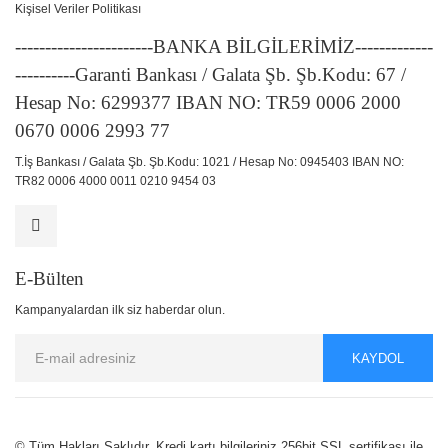
Kişisel Veriler Politikası
-----------------------BANKA BİLGİLERİMİZ-------------
----------Garanti Bankası / Galata Şb. Şb.Kodu: 67 /
Hesap No: 6299377 IBAN NO: TR59 0006 2000
0670 0006 2993 77
T.İş Bankası / Galata Şb. Şb.Kodu: 1021 / Hesap No: 0945403 IBAN NO:
TR82 0006 4000 0011 0210 9454 03
E-Bülten
Kampanyalardan ilk siz haberdar olun.
KAYDOL
© Tüm Hakları Saklıdır. Kredi kartı bilgileriniz 256bit SSL sertifikası ile