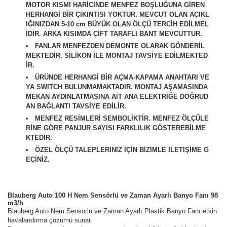
MOTOR KISMI HARİCİNDE MENFEZ BOŞLUĞUNA GİREN
HERHANGİ BİR ÇIKINTISI YOKTUR. MEVCUT OLAN AÇIKL
IĞINIZDAN 5-10 cm BÜYÜK OLAN ÖLÇÜ TERCİH EDİLMEL
İDİR. ARKA KISIMDA ÇİFT TARAFLI BANT MEVCUTTUR.
FANLAR MENFEZDEN DEMONTE OLARAK GÖNDERİL
MEKTEDİR. SİLİKON İLE MONTAJ TAVSİYE EDİLMEKTED
İR.
ÜRÜNDE HERHANGİ BİR AÇMA-KAPAMA ANAHTARI VE
YA SWITCH BULUNMAMAKTADIR. MONTAJ AŞAMASINDA
MEKAN AYDINLATMASINA AİT ANA ELEKTRİĞE DOĞRUD
AN BAĞLANTI TAVSİYE EDİLİR.
M
ENFEZ RESİMLERİ SEMBOLİKTİR. MENFEZ ÖLÇÜLE
RİNE GÖRE PANJUR SAYISI FARKLILIK GÖSTEREBİLME
KTEDİR.
ÖZEL ÖLÇÜ TALEPLERİNİZ İÇİN BİZİMLE İLETİŞİME G
EÇİNİZ.
Blauberg Auto 100 H Nem Sensörlü ve Zaman Ayarlı Banyo Fanı 98
m3/h
Blauberg Auto Nem Sensörlü ve Zaman Ayarlı Plastik Banyo Fanı etkin
havalandırma çözümü sunar.