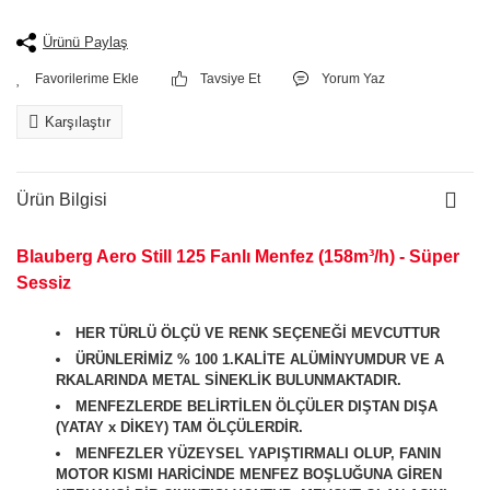
Ürünü Paylaş
Tavsiye Et
Yorum Yaz
Karşılaştır
Ürün Bilgisi
Blauberg Aero Still 125 Fanlı Menfez (158m³/h) - Süper
Sessiz
HER TÜRLÜ ÖLÇÜ VE RENK SEÇENEĞİ MEVCUTTUR
ÜRÜNLERİMİZ % 100 1.KALİTE ALÜMİNYUMDUR VE A
RKALARINDA METAL SİNEKLİK BULUNMAKTADIR.
MENFEZLERDE BELİRTİLEN ÖLÇÜLER DIŞTAN DIŞA
(YATAY x DİKEY) TAM ÖLÇÜLERDİR.
MENFEZLER YÜZEYSEL YAPIŞTIRMALI OLUP, FANIN
MOTOR KISMI HARİCİNDE MENFEZ BOŞLUĞUNA GİREN