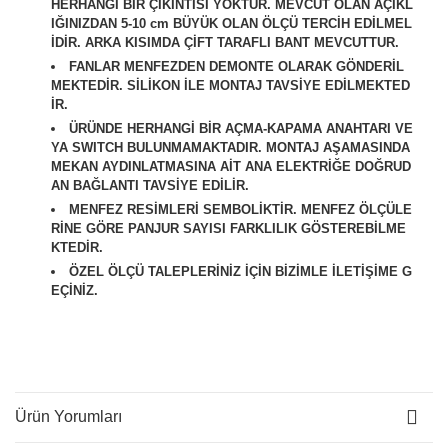
HERHANGİ BİR ÇIKINTISI YOKTUR. MEVCUT OLAN AÇIKL
IĞINIZDAN 5-10 cm BÜYÜK OLAN ÖLÇÜ TERCİH EDİLMEL
İDİR. ARKA KISIMDA ÇİFT TARAFLI BANT MEVCUTTUR.
FANLAR MENFEZDEN DEMONTE OLARAK GÖNDERİL
MEKTEDİR. SİLİKON İLE MONTAJ TAVSİYE EDİLMEKTED
İR.
ÜRÜNDE HERHANGİ BİR AÇMA-KAPAMA ANAHTARI VE
YA SWITCH BULUNMAMAKTADIR. MONTAJ AŞAMASINDA
MEKAN AYDINLATMASINA AİT ANA ELEKTRİĞE DOĞRUD
AN BAĞLANTI TAVSİYE EDİLİR.
M
ENFEZ RESİMLERİ SEMBOLİKTİR. MENFEZ ÖLÇÜLE
RİNE GÖRE PANJUR SAYISI FARKLILIK GÖSTEREBİLME
KTEDİR.
ÖZEL ÖLÇÜ TALEPLERİNİZ İÇİN BİZİMLE İLETİŞİME G
EÇİNİZ.
Ürün Yorumları