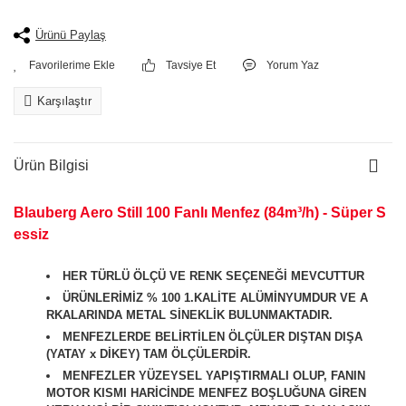
Ürünü Paylaş
Tavsiye Et
Yorum Yaz
Karşılaştır
Ürün Bilgisi
Blauberg Aero Still 100 Fanlı Menfez (84m³/h) - Süper S
essiz
HER TÜRLÜ ÖLÇÜ VE RENK SEÇENEĞİ MEVCUTTUR
ÜRÜNLERİMİZ % 100 1.KALİTE ALÜMİNYUMDUR VE A
RKALARINDA METAL SİNEKLİK BULUNMAKTADIR.
MENFEZLERDE BELİRTİLEN ÖLÇÜLER DIŞTAN DIŞA
(YATAY x DİKEY) TAM ÖLÇÜLERDİR.
MENFEZLER YÜZEYSEL YAPIŞTIRMALI OLUP, FANIN
MOTOR KISMI HARİCİNDE MENFEZ BOŞLUĞUNA GİREN