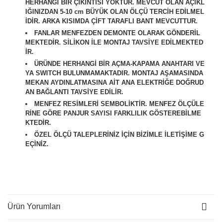
HERHANGİ BİR ÇIKINTISI YOKTUR. MEVCUT OLAN AÇIKL
IĞINIZDAN 5-10 cm BÜYÜK OLAN ÖLÇÜ TERCİH EDİLMEL
İDİR. ARKA KISIMDA ÇİFT TARAFLI BANT MEVCUTTUR.
FANLAR MENFEZDEN DEMONTE OLARAK GÖNDERİL
MEKTEDİR. SİLİKON İLE MONTAJ TAVSİYE EDİLMEKTED
İR.
ÜRÜNDE HERHANGİ BİR AÇMA-KAPAMA ANAHTARI VE
YA SWITCH BULUNMAMAKTADIR. MONTAJ AŞAMASINDA
MEKAN AYDINLATMASINA AİT ANA ELEKTRİĞE DOĞRUD
AN BAĞLANTI TAVSİYE EDİLİR.
M
ENFEZ RESİMLERİ SEMBOLİKTİR. MENFEZ ÖLÇÜLE
RİNE GÖRE PANJUR SAYISI FARKLILIK GÖSTEREBİLME
KTEDİR.
ÖZEL ÖLÇÜ TALEPLERİNİZ İÇİN BİZİMLE İLETİŞİME G
EÇİNİZ.
Ürün Yorumları