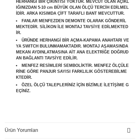
HERHANGİ BİR ÇIKINTISI YOKTUR. MEVCUT OLAN AÇIKL
IĞINIZDAN 5-10 cm BÜYÜK OLAN ÖLÇÜ TERCİH EDİLMEL
İDİR. ARKA KISIMDA ÇİFT TARAFLI BANT MEVCUTTUR.
FANLAR MENFEZDEN DEMONTE OLARAK GÖNDERİL
MEKTEDİR. SİLİKON İLE MONTAJ TAVSİYE EDİLMEKTED
İR.
ÜRÜNDE HERHANGİ BİR AÇMA-KAPAMA ANAHTARI VE
YA SWITCH BULUNMAMAKTADIR. MONTAJ AŞAMASINDA
MEKAN AYDINLATMASINA AİT ANA ELEKTRİĞE DOĞRUD
AN BAĞLANTI TAVSİYE EDİLİR.
M
ENFEZ RESİMLERİ SEMBOLİKTİR. MENFEZ ÖLÇÜLE
RİNE GÖRE PANJUR SAYISI FARKLILIK GÖSTEREBİLME
KTEDİR.
ÖZEL ÖLÇÜ TALEPLERİNİZ İÇİN BİZİMLE İLETİŞİME G
EÇİNİZ.
Ürün Yorumları