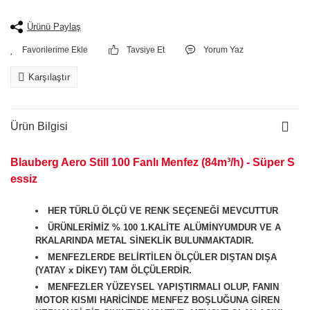
Ürünü Paylaş
Tavsiye Et
Yorum Yaz
Karşılaştır
Ürün Bilgisi
Blauberg Aero Still 100 Fanlı Menfez (84m³/h) - Süper S
essiz
HER TÜRLÜ ÖLÇÜ VE RENK SEÇENEĞİ MEVCUTTUR
ÜRÜNLERİMİZ % 100 1.KALİTE ALÜMİNYUMDUR VE A
RKALARINDA METAL SİNEKLİK BULUNMAKTADIR.
MENFEZLERDE BELİRTİLEN ÖLÇÜLER DIŞTAN DIŞA
(YATAY x DİKEY) TAM ÖLÇÜLERDİR.
MENFEZLER YÜZEYSEL YAPIŞTIRMALI OLUP, FANIN
MOTOR KISMI HARİCİNDE MENFEZ BOŞLUĞUNA GİREN