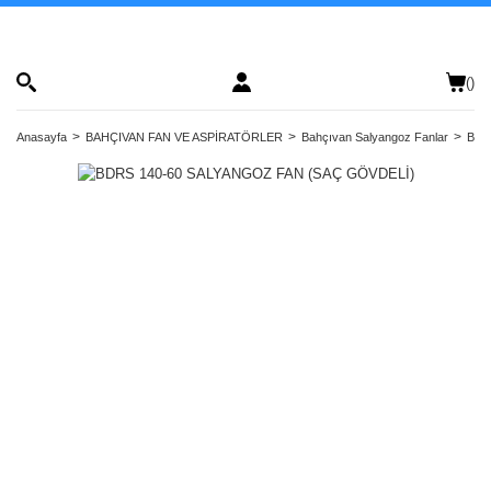
(
)
Anasayfa
BAHÇIVAN FAN VE ASPİRATÖRLER
Bahçıvan Salyangoz Fanlar
Bahç