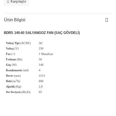
Karşılaştır
Ürün Bilgisi
BDRS 140-60 SALYANGOZ FAN (SAÇ GÖVDELİ)
Voltaj Tipi
(AC/DC)
AC
Voltaj
(V)
230
Faz
(~)
1 Manafoze
Frekans
(Hz)
50
Güç
(W)
140
Kondansatör
(mf)
4
Devir
(rpm)
2215
3
Debi
(m
/h)
600
Ağırlık
(Kg)
2,9
Ses Seviyesi
(db(A))
65