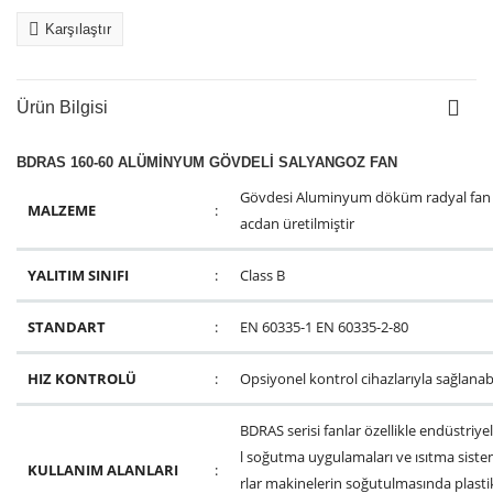
Karşılaştır
Ürün Bilgisi
BDRAS 160-60 ALÜMİNYUM GÖVDELİ SALYANGOZ FAN
Gövdesi Aluminyum döküm radyal fan ön
MALZEME
:
acdan üretilmiştir
YALITIM SINIFI
:
Class B
STANDART
:
EN 60335-1 EN 60335-2-80
HIZ KONTROLÜ
:
Opsiyonel kontrol cihazlarıyla sağlanabi
BDRAS serisi fanlar özellikle endüstriyel
l soğutma uygulamaları ve ısıtma sis
KULLANIM ALANLARI
:
rlar makinelerin soğutulmasında plast