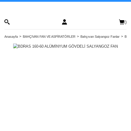
(
)
Anasayfa
BAHÇIVAN FAN VE ASPİRATÖRLER
Bahçıvan Salyangoz Fanlar
Bahç