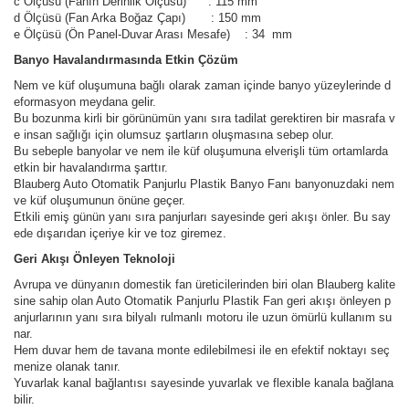
c Ölçüsü (Fanın Derinlik Ölçüsü) : 115 mm
d Ölçüsü (Fan Arka Boğaz Çapı) : 150 mm
e Ölçüsü (Ön Panel-Duvar Arası Mesafe) : 34 mm
Banyo Havalandırmasında Etkin Çözüm
Nem ve küf oluşumuna bağlı olarak zaman içinde banyo yüzeylerinde d
eformasyon meydana gelir.
Bu bozunma kirli bir görünümün yanı sıra tadilat gerektiren bir masrafa v
e insan sağlığı için olumsuz şartların oluşmasına sebep olur.
Bu sebeple banyolar ve nem ile küf oluşumuna elverişli tüm ortamlarda
etkin bir havalandırma şarttır.
Blauberg Auto Otomatik Panjurlu Plastik Banyo Fanı banyonuzdaki nem
ve küf oluşumunun önüne geçer.
Etkili emiş günün yanı sıra panjurları sayesinde geri akışı önler. Bu say
ede dışarıdan içeriye kir ve toz giremez.
Geri Akışı Önleyen Teknoloji
Avrupa ve dünyanın domestik fan üreticilerinden biri olan Blauberg kalite
sine sahip olan Auto Otomatik Panjurlu Plastik Fan geri akışı önleyen p
anjurlarının yanı sıra bilyalı rulmanlı motoru ile uzun ömürlü kullanım su
nar.
Hem duvar hem de tavana monte edilebilmesi ile en efektif noktayı seç
menize olanak tanır.
Yuvarlak kanal bağlantısı sayesinde yuvarlak ve flexible kanala bağlana
bilir.