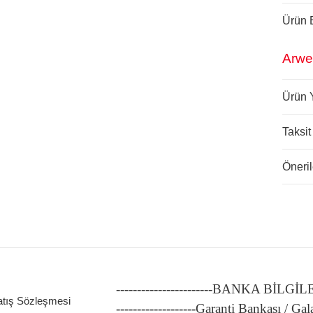
Ürün B
Arwe
Ürün 
Taksit
Öneril
-----------------------BANKA BİLGİ
atış Sözleşmesi
-------------------Garanti Bankası / Gal