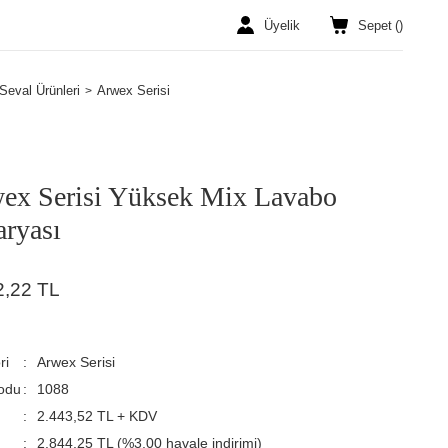
Üyelik
Sepet
(
)
Seval Ürünleri
Arwex Serisi
ex Serisi Yüksek Mix Lavabo
aryası
2,22 TL
ri
Arwex Serisi
odu
1088
2.443,52 TL + KDV
2.844,25 TL (%3,00 havale indirimi)