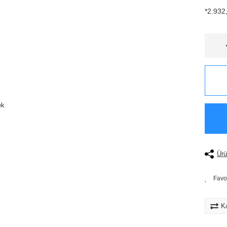
*2.932,
Ürü
Ka