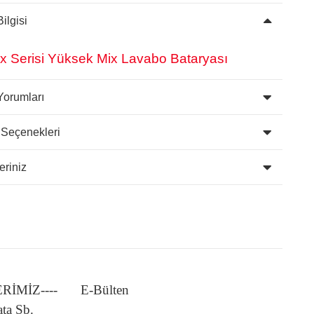
ilgisi
x Serisi Yüksek Mix Lavabo Bataryası
Yorumları
 Seçenekleri
eriniz
LERİMİZ----
E-Bülten
ata Şb.