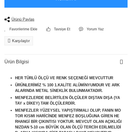
Ürünü Paylaş
Tavsiye Et
Yorum Yaz
Karşılaştır
Ürün Bilgisi
HER TÜRLÜ ÖLÇÜ VE RENK SEÇENEĞİ MEVCUTTUR
ÜRÜNLERİMİZ % 100 1.KALİTE ALÜMİNYUMDUR VE ARK
ALARINDA METAL SİNEKLİK BULUNMAKTADIR.
MENFEZLERDE BELİRTİLEN ÖLÇÜLER DIŞTAN DIŞA (YA
TAY x DİKEY) TAM ÖLÇÜLERDİR.
MENFEZLER YÜZEYSEL YAPIŞTIRMALI OLUP, FANIN MO
TOR KISMI HARİCİNDE MENFEZ BOŞLUĞUNA GİREN HE
RHANGİ BİR ÇIKINTISI YOKTUR. MEVCUT OLAN AÇIKLIĞI
NIZDAN 5-10 cm BÜYÜK OLAN ÖLÇÜ TERCİH EDİLMELİDİ