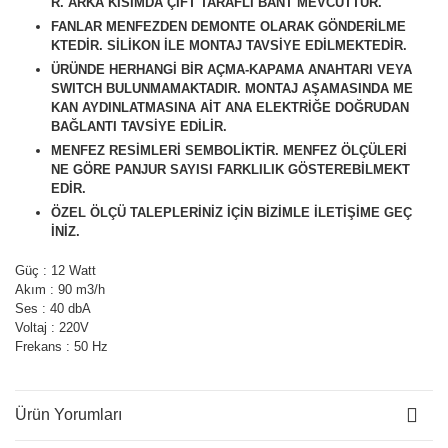
R. ARKA KISIMDA ÇİFT TARAFLI BANT MEVCUTTUR.
FANLAR MENFEZDEN DEMONTE OLARAK GÖNDERİLME
KTEDİR. SİLİKON İLE MONTAJ TAVSİYE EDİLMEKTEDİR.
ÜRÜNDE HERHANGİ BİR AÇMA-KAPAMA ANAHTARI VEYA
SWITCH BULUNMAMAKTADIR. MONTAJ AŞAMASINDA ME
KAN AYDINLATMASINA AİT ANA ELEKTRİĞE DOĞRUDAN
BAĞLANTI TAVSİYE EDİLİR.
M
ENFEZ RESİMLERİ SEMBOLİKTİR. MENFEZ ÖLÇÜLERİ
NE GÖRE PANJUR SAYISI FARKLILIK GÖSTEREBİLMEKT
EDİR.
ÖZEL ÖLÇÜ TALEPLERİNİZ İÇİN BİZİMLE İLETİŞİME GEÇ
İNİZ.
Güç : 12 Watt
Akım : 90 m3/h
Ses : 40 dbA
Voltaj : 220V
Frekans : 50 Hz
Ürün Yorumları