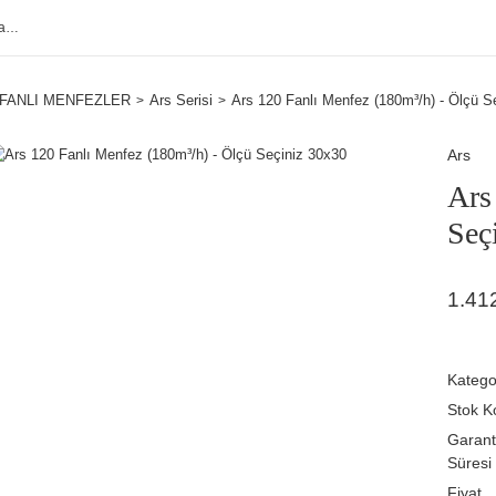
FANLI MENFEZLER
Ars Serisi
Ars 120 Fanlı Menfez (180m³/h) - Ölçü S
Ars
Ars
Seç
1.41
Katego
Stok K
Garant
Süresi
Fiyat