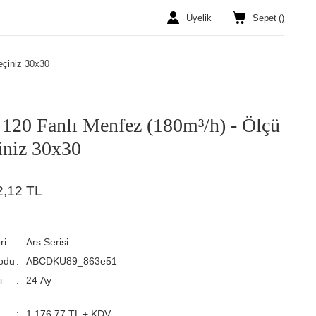
Üyelik
Sepet
(
)
eçiniz 30x30
 120 Fanlı Menfez (180m³/h) - Ölçü
iniz 30x30
2,12 TL
ri
Ars Serisi
odu
ABCDKU89_863e51
i
24 Ay
1.176,77 TL + KDV