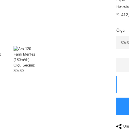
Havale
*1.412,
Ölçü
Ürü