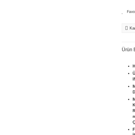
Kar
Ürün B
Ü
I
M
D
M
K
R
m
Ç