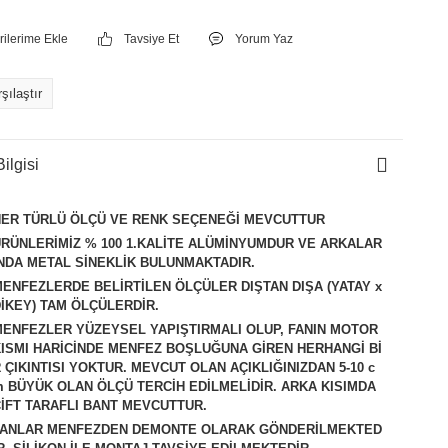
Tavsiye Et
Yorum Yaz
şılaştır
ilgisi
HER TÜRLÜ ÖLÇÜ VE RENK SEÇENEĞİ MEVCUTTUR
RÜNLERİMİZ % 100 1.KALİTE ALÜMİNYUMDUR VE ARKALAR
NDA METAL SİNEKLİK BULUNMAKTADIR.
ENFEZLERDE BELİRTİLEN ÖLÇÜLER DIŞTAN DIŞA (YATAY x
İKEY) TAM ÖLÇÜLERDİR.
ENFEZLER YÜZEYSEL YAPIŞTIRMALI OLUP, FANIN MOTOR
ISMI HARİCİNDE MENFEZ BOŞLUĞUNA GİREN HERHANGİ Bİ
 ÇIKINTISI YOKTUR. MEVCUT OLAN AÇIKLIĞINIZDAN 5-10 c
 BÜYÜK OLAN ÖLÇÜ TERCİH EDİLMELİDİR. ARKA KISIMDA
İFT TARAFLI BANT MEVCUTTUR.
FANLAR MENFEZDEN DEMONTE OLARAK GÖNDERİLMEKTED