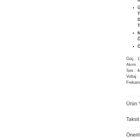
İ
Ü
D
T
Ö
Ö
ATÖRLER
Güç : 1
Akım :
Ses : 
Voltaj 
Frekans
Ürün 
Taksit
Öneril