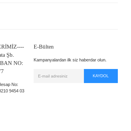
LERİMİZ----
E-Bülten
ata Şb.
Kampanyalardan ilk siz haberdar olun.
 IBAN NO:
77
KAYDOL
 Hesap No:
0210 9454 03