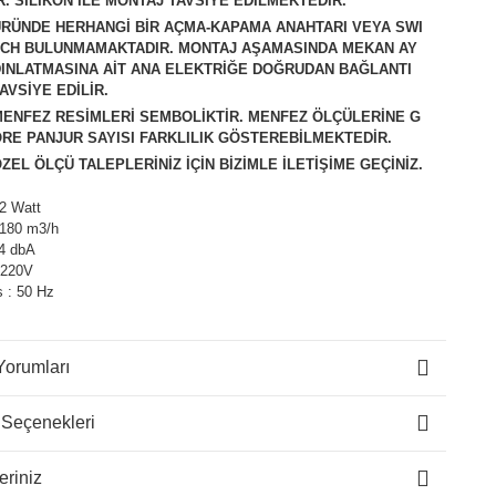
R. SİLİKON İLE MONTAJ TAVSİYE EDİLMEKTEDİR.
RÜNDE HERHANGİ BİR AÇMA-KAPAMA ANAHTARI VEYA SWI
TCH BULUNMAMAKTADIR. MONTAJ AŞAMASINDA MEKAN AY
INLATMASINA AİT ANA ELEKTRİĞE DOĞRUDAN BAĞLANTI
AVSİYE EDİLİR.
M
ENFEZ RESİMLERİ SEMBOLİKTİR. MENFEZ ÖLÇÜLERİNE G
RE PANJUR SAYISI FARKLILIK GÖSTEREBİLMEKTEDİR.
ZEL ÖLÇÜ TALEPLERİNİZ İÇİN BİZİMLE İLETİŞİME GEÇİNİZ.
2 Watt
 180 m3/h
44 dbA
: 220V
 : 50 Hz
Yorumları
 Seçenekleri
eriniz