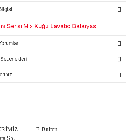
ilgisi
ni Serisi Mix Kuğu Lavabo Bataryası
Yorumları
 Seçenekleri
eriniz
LERİMİZ----
E-Bülten
ata Şb.