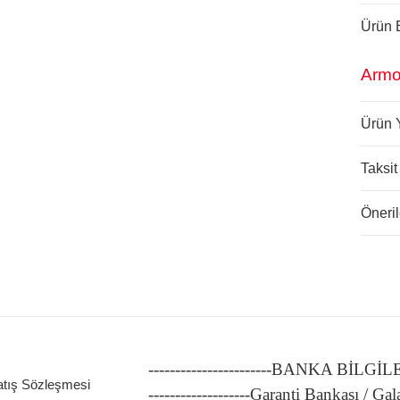
Ürün B
Armo
Ürün 
Taksit
Öneril
-----------------------BANKA BİLGİ
atış Sözleşmesi
-------------------Garanti Bankası / Gal