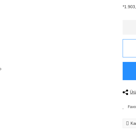
*1.903,
Ürü
Kar