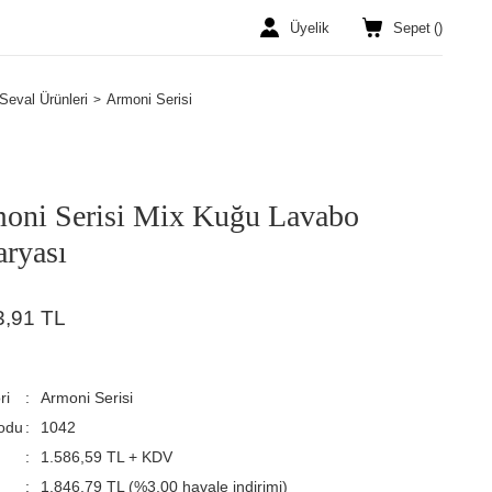
Üyelik
Sepet
(
)
Seval Ürünleri
Armoni Serisi
oni Serisi Mix Kuğu Lavabo
aryası
3,91 TL
ri
Armoni Serisi
odu
1042
1.586,59 TL + KDV
1.846,79 TL (%3,00 havale indirimi)