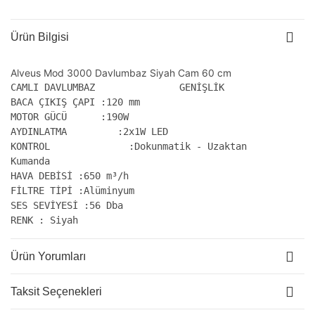
Ürün Bilgisi
Alveus Mod 3000 Davlumbaz Siyah Cam 60 cm
CAMLI DAVLUMBAZ               GENİŞLİK              :60
BACA ÇIKIŞ ÇAPI :120 mm

MOTOR GÜCÜ      :190W

AYDINLATMA         :2x1W LED

KONTROL              :Dokunmatik - Uzaktan

Kumanda

HAVA DEBİSİ :650 m³/h

FİLTRE TİPİ :Alüminyum

SES SEVİYESİ :56 Dba

RENK : Siyah
Ürün Yorumları
Taksit Seçenekleri