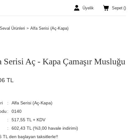
Üyelik
Sepet
(
)
Seval Ürünleri
Alfa Serisi (Aç-Kapa)
a Serisi Aç - Kapa Çamaşır Musluğu
06 TL
ri
Alfa Serisi (Aç-Kapa)
odu
0140
517,55 TL + KDV
602,43 TL (%3,00 havale indirimi)
 TL den başlayan taksitlerle!!