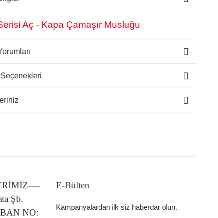
 Serisi Aç - Kapa Çamaşır Musluğu
Yorumları
 Seçenekleri
eriniz
LERİMİZ----
E-Bülten
ata Şb.
Kampanyalardan ilk siz haberdar olun.
 IBAN NO: