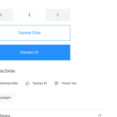
Sepete Ekle
Hemen Al
nü Paylaş
Tavsiye Et
Yorum Yaz
şılaştır
ilgisi