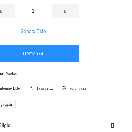
Sepete Ekle
Hemen Al
nü Paylaş
Tavsiye Et
Yorum Yaz
şılaştır
ilgisi