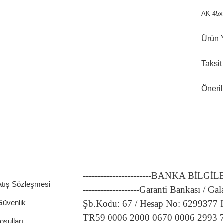
AK 45x5
Ürün 
Taksit
Öneril
-----------------------BANKA BİLGİ
atış Sözleşmesi
-------------------Garanti Bankası / Gal
 Güvenlik
Şb.Kodu: 67 / Hesap No: 6299377
TR59 0006 2000 0670 0006 2993 
oşulları