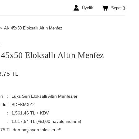
Üyelik
Sepet
(
)
AK 45x50 Eloksallı Altın Menfez
n
45x50 Eloksallı Altın Menfez
3,75 TL
ri
Lüks Seri Eloksallı Altın Menfezler
odu
BDEKMXZ2
1.561,46 TL + KDV
1.817,54 TL (%3,00 havale indirimi)
75 TL den başlayan taksitlerle!!