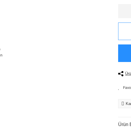
Ürü
Kar
Ürün B