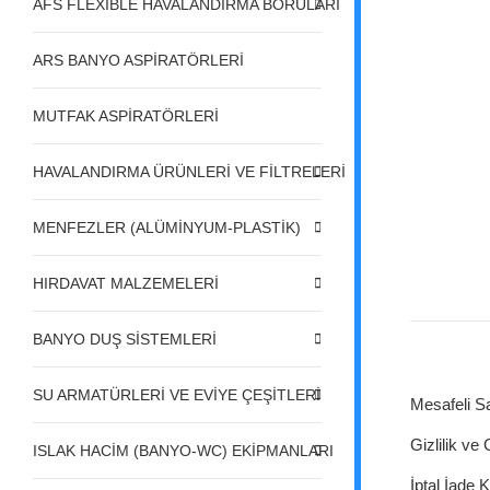
AFS FLEXIBLE HAVALANDIRMA BORULARI
ARS BANYO ASPİRATÖRLERİ
MUTFAK ASPİRATÖRLERİ
HAVALANDIRMA ÜRÜNLERİ VE FİLTRELERİ
MENFEZLER (ALÜMİNYUM-PLASTİK)
HIRDAVAT MALZEMELERİ
BANYO DUŞ SİSTEMLERİ
SU ARMATÜRLERİ VE EVİYE ÇEŞİTLERİ
Mesafeli S
Gizlilik ve
ISLAK HACİM (BANYO-WC) EKİPMANLARI
İptal İade K