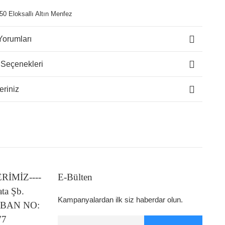
0 Eloksallı Altın Menfez
Yorumları
 Seçenekleri
eriniz
LERİMİZ----
E-Bülten
ata Şb.
Kampanyalardan ilk siz haberdar olun.
 IBAN NO:
77