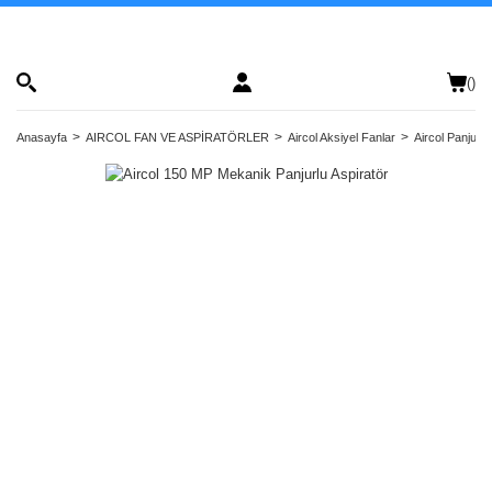
(
)
Anasayfa
AIRCOL FAN VE ASPİRATÖRLER
Aircol Aksiyel Fanlar
Aircol Panjurlu