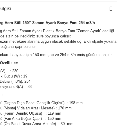
ilgisi
rg Aero Still 150T Zaman Ayarlı Banyo Fanı 254 m3/h
g Aero Still Zaman Ayarlı Plastik Banyo Fanı "Zaman Ayarlı” özelliği
de sizin belirlediğiniz süre boyunca çalışır.
zun metrekare alanına uygun olacak şekilde üç farklı ölçüde yuvarla
 bağlantı çapı bulunur.
ekare banyolar için 150 mm çap ve 254 m3/h emiş gücüne sahiptir.
Özellikler:
j (V) : 230
rik Gücü (W) : 19
Debisi (m3/h): 254
eviyesi dB(A) : 33
 :
ü (Dıştan Dışa Panel Genişlik Ölçüsü) : 198 mm
ü (Montaj Vidaları Arası Mesafe) : 170 mm
ü (Fanın Derinlik Ölçüsü) : 119 mm
sü (Fan Arka Boğaz Çapı) : 150 mm
sü (Ön Panel-Duvar Arası Mesafe) : 30 mm