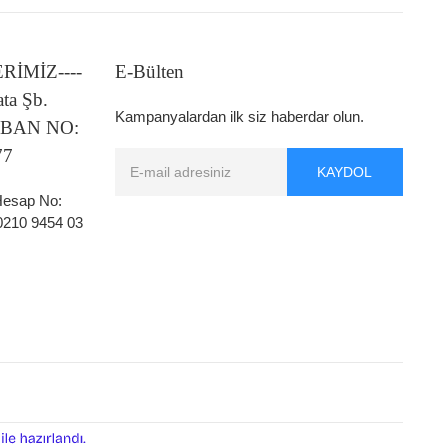
LERİMİZ----
E-Bülten
ata Şb.
Kampanyalardan ilk siz haberdar olun.
 IBAN NO:
77
KAYDOL
 Hesap No:
0210 9454 03
ile
e-