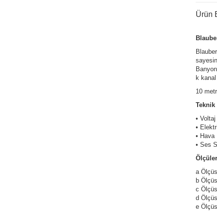
Ürün B
Blaube
Blauber
sayesin
Banyonu
k kanal
10 metr
Teknik 
• Volta
• Elekt
• Hava 
• Ses S
Ölçüler
a Ölçüs
b Ölçüs
c Ölçüs
d Ölçü
e Ölçü