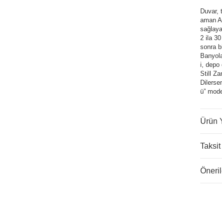
Duvar, 
aman Ay
sağlayab
2 ila 3
sonra b
Banyola
i, depo
Still Z
Dilerse
ü” mode
Ürün 
Taksit
Öneril