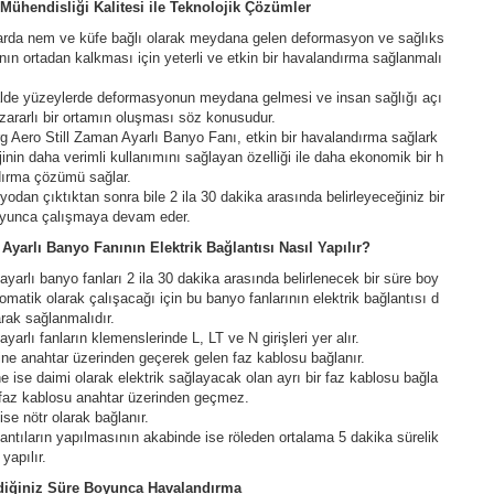
Mühendisliği Kalitesi ile Teknolojik Çözümler
rda nem ve küfe bağlı olarak meydana gelen deformasyon ve sağlıks
nın ortadan kalkması için yeterli ve etkin bir havalandırma sağlanmalı
lde yüzeylerde deformasyonun meydana gelmesi ve insan sağlığı açı
zararlı bir ortamın oluşması söz konusudur.
g Aero Still Zaman Ayarlı Banyo Fanı, etkin bir havalandırma sağlark
jinin daha verimli kullanımını sağlayan özelliği ile daha ekonomik bir h
ırma çözümü sağlar.
yodan çıktıktan sonra bile 2 ila 30 dakika arasında belirleyeceğiniz bir
oyunca çalışmaya devam eder.
yarlı Banyo Fanının Elektrik Bağlantısı Nasıl Yapılır?
yarlı banyo fanları 2 ila 30 dakika arasında belirlenecek bir süre boy
omatik olarak çalışacağı için bu banyo fanlarının elektrik bağlantısı d
arak sağlanmalıdır.
yarlı fanların klemenslerinde L, LT ve N girişleri yer alır.
şine anahtar üzerinden geçerek gelen faz kablosu bağlanır.
ine ise daimi olarak elektrik sağlayacak olan ayrı bir faz kablosu bağla
 faz kablosu anahtar üzerinden geçmez.
 ise nötr olarak bağlanır.
antıların yapılmasının akabinde ise röleden ortalama 5 dakika sürelik
 yapılır.
ediğiniz Süre Boyunca Havalandırma