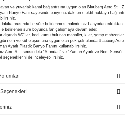
tavan ve yuvarlak kanal bağlantısına uygun olan Blauberg Aero Still Z
arlı Banyo Fanı sayesinde banyonuzdaki en efektif noktaya bağlantı
ilirsiniz.
0 dakika arasında bir süre belirlenmesi halinde siz banyodan çıktıktan
ile belirlenen süre boyunca fan çalışmaya devam eder.
r dışında WC’ler, kedi kumu bulunan mahaller, kiler, şarap mahzenler
 gibi nem ve küf oluşumuna uygun olan pek çok alanda Blauberg Aero
aman Ayarlı Plastik Banyo Fanını kullanabilirsiniz.
niz Aero Still serisindeki "Standart” ve "Zaman Ayarlı ve Nem Sensörl
l seçeneklerini de inceleyebilirsiniz.
Yorumları
 Seçenekleri
eriniz