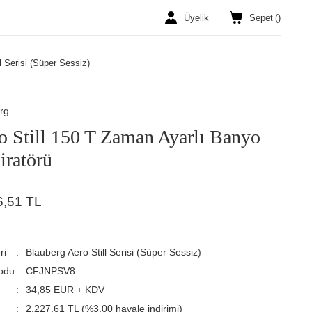
Üyelik
Sepet
(
)
l Serisi (Süper Sessiz)
rg
o Still 150 T Zaman Ayarlı Banyo
iratörü
6,51 TL
ri
Blauberg Aero Still Serisi (Süper Sessiz)
odu
CFJNPSV8
34,85 EUR + KDV
2.227,61 TL (%3,00 havale indirimi)