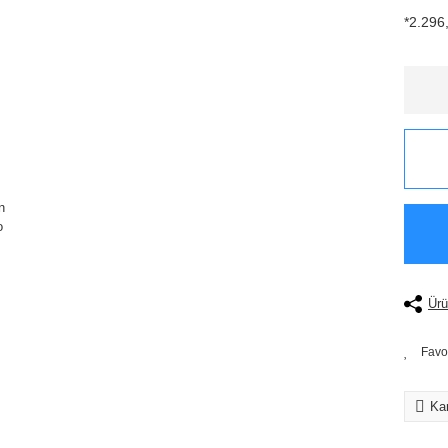
*2.296,
Ürü
Kar