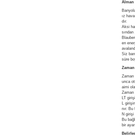
Alman 
Banyola
ız hava
dır.
Aksi ha
sından 
Blauber
en ener
avaland
ATÖRLER
Siz ban
süre b
Zaman A
Zaman a
unca ot
aimi ol
Zaman a
LT giri
L giriş
nır. Bu
N girişi
Bu bağl
bir ayar
Belirl