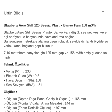
Ürün Bilgisi
Blauberg Aero Still 125 Sessiz Plastik Banyo Fanı 158 m3/h
Blauberg Aero Still Sessiz Plastik Banyo Fanı düşük ses seviyesi ve en
erji sarfiyatı ile banyonuzda havalandırma sağlar.
Banyonuzun metrekare alanına uygun olacak şekilde üç farklı ölçüde yu
varlak kanal bağlantı çapı bulunur.
7-10 metrekare banyolar için 125 mm çap ve 158 m3/h emiş gücüne sa
hiptir.
Teknik Özellikler:
• Voltaj (V) : 230
• Elektrik Gücü (W) : 9,5
• Hava Debisi (m3/h): 158
• Ses Seviyesi dB(A) : 31
Ölçüler :
a Ölçüsü (Dıştan Dışa Panel Genişlik Ölçüsü) : 168 mm
b Ölçüsü (Montaj Vidaları Arası Mesafe) : 144 mm
c Ölçüsü (Fanın Derinlik Ölçüsü) : 97 mm