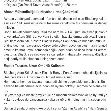
d Ölçüsü (Fan Arka Boğaz Çapı) : 125 mm
e Ölçüsü (Ön Panel-Duvar Arası Mesafe) : 30 mm
Alman Mühendisliği ile Havalandırma Çözümleri
Avrupa ve dünyada domestik fan üreticilerinden biri olan Blauberg kalite
sini Aero Still serisinin estetik tasarımı ve teknolojik çözümleri ile deney
imleyin.
Doğru havalandırılmadığı takdirde nem ve küf oluşumuna elverişli olan b
anyolarda Aero Still Banyo Fanı ile etkin havalandırma sağlayabilirsiniz.
Blauberg Aero Still Sessiz Plastik Banyo Fanı nem ve küf oluşumunun
önüne geçmesi sayesinde yüzeylerde deformasyonun oluşmasını engell
emekle kalmaz, aynı zamanda sağlık açısından da daha ideal bir ortam
oluşturur. Düşük ses seviyesi ile çalışırken rahatsızlık vermez, düşük e
nerji sarfiyatı ile ekonomik bir çözüm sunar.
Estetik Tasarım, Uzun Ömürlü Kullanım
Blauberg Aero Still Sessiz Plastik Banyo Fanı Alman mühendisliğinin ka
litesine sahiptir. Uzun ömürlü bir kullanım sunar.
Hem duvar hem de tavana monte edilebilme seçeneklerine sahiptir. Bu
sayede havalandırma açısından en uygun noktayı seçmenize olanak ta
nır.
Beyaz rengi ve klasik çizgileri ile en modern dekorasyonlar ile uyumu ya
kalar. Böylece de banyonuzda kaba bir görünüm oluşmasına sebep olm
az.
Bunun dışında Blauberg Aero Still serisi "Zaman Ayarlı” ile "Nem Sensör