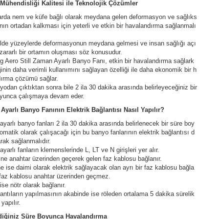
Mühendisliği Kalitesi ile Teknolojik Çözümler
rda nem ve küfe bağlı olarak meydana gelen deformasyon ve sağlıks
nın ortadan kalkması için yeterli ve etkin bir havalandırma sağlanmalı
lde yüzeylerde deformasyonun meydana gelmesi ve insan sağlığı açı
zararlı bir ortamın oluşması söz konusudur.
g Aero Still Zaman Ayarlı Banyo Fanı, etkin bir havalandırma sağlark
jinin daha verimli kullanımını sağlayan özelliği ile daha ekonomik bir h
ırma çözümü sağlar.
yodan çıktıktan sonra bile 2 ila 30 dakika arasında belirleyeceğiniz bir
oyunca çalışmaya devam eder.
yarlı Banyo Fanının Elektrik Bağlantısı Nasıl Yapılır?
yarlı banyo fanları 2 ila 30 dakika arasında belirlenecek bir süre boy
omatik olarak çalışacağı için bu banyo fanlarının elektrik bağlantısı d
arak sağlanmalıdır.
yarlı fanların klemenslerinde L, LT ve N girişleri yer alır.
şine anahtar üzerinden geçerek gelen faz kablosu bağlanır.
ine ise daimi olarak elektrik sağlayacak olan ayrı bir faz kablosu bağla
 faz kablosu anahtar üzerinden geçmez.
 ise nötr olarak bağlanır.
antıların yapılmasının akabinde ise röleden ortalama 5 dakika sürelik
 yapılır.
ediğiniz Süre Boyunca Havalandırma