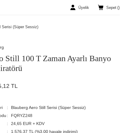
Üyelik
Sepet
(
)
l Serisi (Süper Sessiz)
rg
o Still 100 T Zaman Ayarlı Banyo
iratörü
5,12 TL
ri
Blauberg Aero Still Serisi (Süper Sessiz)
odu
FQRYZ248
24,65 EUR + KDV
1.576,37 TL (%3,00 havale indirimi)