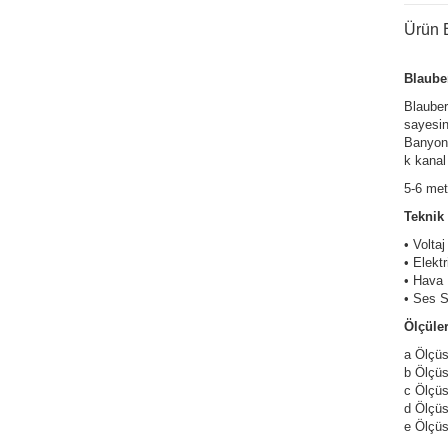
Ürün B
Blaube
Blauber
sayesin
Banyonu
k kanal
5-6 met
Teknik 
• Vol
• Elekt
• Hava 
• Ses S
Ölçüler
a Ölçüs
b Ölçü
c Ölç
d Ölç
e Ölçü