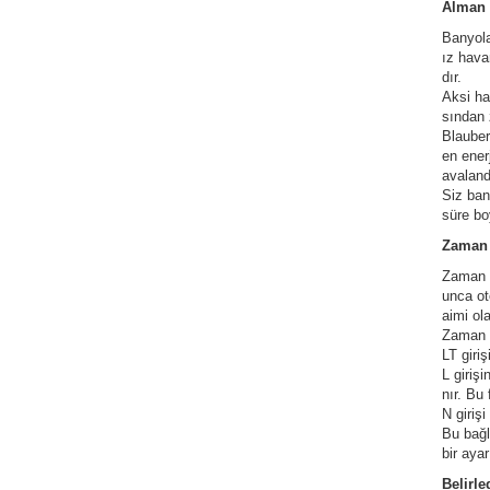
Alman 
Banyola
ız hava
dır.
Aksi ha
sından 
Blauber
en ener
avaland
ATÖRLER
Siz ban
süre b
Zaman A
Zaman a
unca ot
aimi ol
Zaman a
LT giri
L giriş
nır. Bu
N girişi
Bu bağl
bir ayar
Belirl