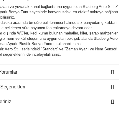
tavan ve yuvarlak kanal bağlantısına uygun olan Blauberg Aero Still Z
arlı Banyo Fanı sayesinde banyonuzdaki en efektif noktaya bağlantı
ilirsiniz.
0 dakika arasında bir süre belirlenmesi halinde siz banyodan çıktıktan
ile belirlenen süre boyunca fan çalışmaya devam eder.
r dışında WC’ler, kedi kumu bulunan mahaller, kiler, şarap mahzenler
 gibi nem ve küf oluşumuna uygun olan pek çok alanda Blauberg Aero
aman Ayarlı Plastik Banyo Fanını kullanabilirsiniz.
niz Aero Still serisindeki "Standart” ve "Zaman Ayarlı ve Nem Sensörl
l seçeneklerini de inceleyebilirsiniz.
Yorumları
 Seçenekleri
eriniz