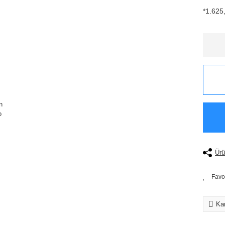
*1.625,
Ürü
Kar