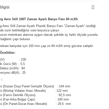
ilgisi
rg Aero Still 100T Zaman Ayarlı Banyo Fanı 84 m3/h
g Aero Still Zaman Ayarlı Plastik Banyo Fanı "Zaman Ayarlı” özelliği
de sizin belirlediğiniz süre boyunca çalışır.
zun metrekare alanına uygun olacak şekilde üç farklı ölçüde yuvarla
 bağlantı çapı bulunur.
rekare banyolar için 100 mm çap ve 84 m3/h emiş gücüne sahiptir.
Özellikler:
taj (V) : 230
rik Gücü (W) : 5,5
Debisi (m3/h) : 84
eviyesi dB(A) : 25
 :
ü (Dıştan Dışa Panel Genişlik Ölçüsü) : 144 mm
sü (Montaj Vidaları Arası Mesafe) : 122 mm
üsü (Fanın Derinlik Ölçüsü) : 92,5 mm
üsü (Fan Arka Boğaz Çapı) : 100 mm
sü (Ön Panel-Duvar Arası Mesafe) : 29,5 mm