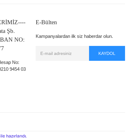
LERİMİZ----
E-Bülten
ata Şb.
Kampanyalardan ilk siz haberdar olun.
 IBAN NO:
77
KAYDOL
 Hesap No:
0210 9454 03
ile
e-