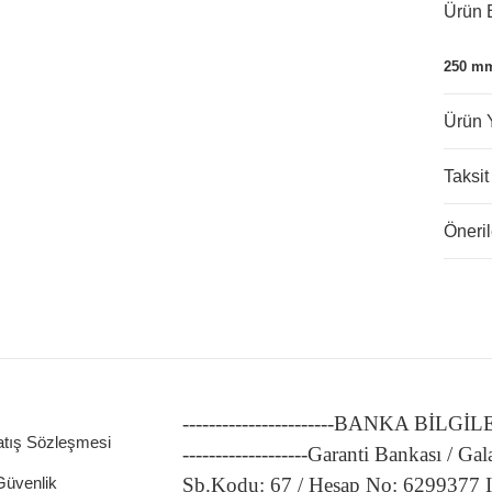
Ürün B
250 mm 
Ürün 
Taksit
Öneril
-----------------------BANKA BİLGİ
atış Sözleşmesi
-------------------Garanti Bankası / Gal
 Güvenlik
Şb.Kodu: 67 / Hesap No: 6299377