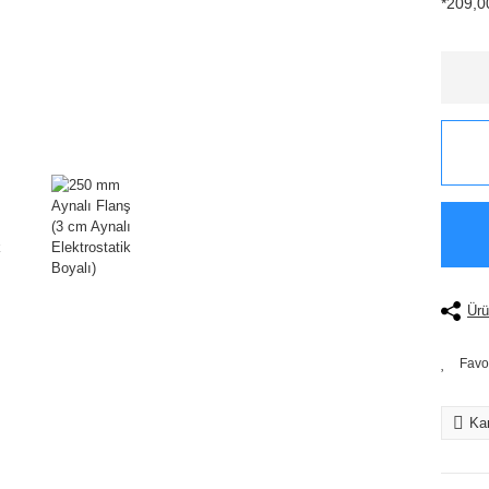
*209,00
Ürü
Kar