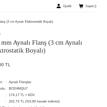
Üyelik
Sepet
(
)
anş (3 cm Aynalı Elektrostatik Boyalı)
n
 mm Aynalı Flanş (3 cm Aynalı
ktrostatik Boyalı)
00 TL
ri
Aynalı Flanşlar
odu
BCEHMQU7
174,17 TL + KDV
202,73 TL (%3,00 havale indirimi)