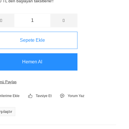
 TL den başlayan taksitlerle!!
Sepete Ekle
Hemen Al
nü Paylaş
Tavsiye Et
Yorum Yaz
şılaştır