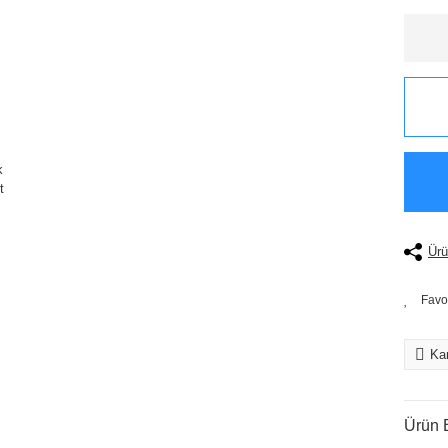
Ürü
Kar
Ürün B