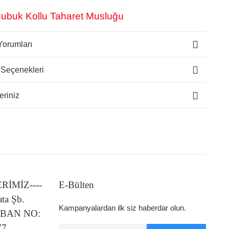
Çubuk Kollu Taharet Musluğu
Yorumları
 Seçenekleri
eriniz
LERİMİZ----
E-Bülten
ata Şb.
Kampanyalardan ilk siz haberdar olun.
 IBAN NO:
77