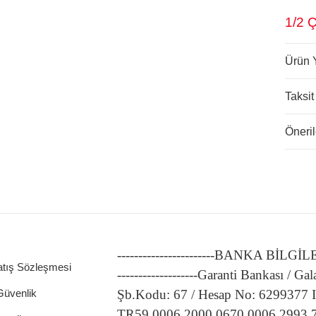
1/2 
Ürün 
Taksit
Öneril
-----------------------BANKA BİLGİ
atış Sözleşmesi
-------------------Garanti Bankası / Gal
 Güvenlik
Şb.Kodu: 67 / Hesap No: 6299377
TR59 0006 2000 0670 0006 2993 