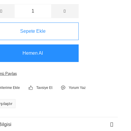
Sepete Ekle
Hemen Al
nü Paylaş
Tavsiye Et
Yorum Yaz
şılaştır
ilgisi